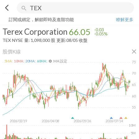
arrow_back_ios
search
Terex Corporation
66.05
-0.05%
量:
1,098,000
股
訂閱或綁定，解鎖即時及進階功能
瞭解更多
Terex Corporation
66.05
-0.03
-0.05%
TEX
NYSE
量:
1,098,000
股
更新:
08/05 收盤
close
股價K線
MA 設定
5
MA:
10
MA:
20
MA:
60
MA:
settings
75
70
65
60
55
2026/02/19
2026/04/08
2026/05/26
2026/07/14
10M
5M