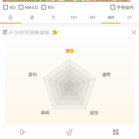
KD
MACD
RSI
手勢操作
日
週
月
1M
3M
6M
1Y
close
AI 分析與策略健檢
extension
價值
股利
趨勢
籌碼
波段
長線價值
趨勢動能
波段訊號
存股收息
login
dashboard
市場
追蹤
下單
交易
登入