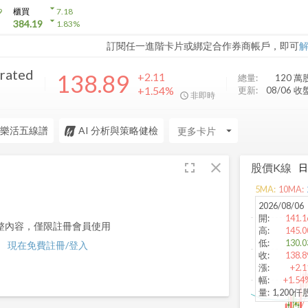
arrow_drop_down
9
櫃買
7.18
arrow_drop_down
384.19
1.83
%
訂閱任一進階卡片或綁定合作券商帳戶，即可
orated
138.89
+2.11
總量:
120 萬
+1.54%
更新:
08/06 收
非即時
樂活五線譜
AI 分析與策略健檢
arrow_drop_down
fullscreen
close
股價K線
5
MA:
10
MA:
2026/08/06
開
:
141.1
整內容，僅限註冊會員使用
高
:
145.0
低
:
130.0
現在免費註冊/登入
收
:
138.8
漲
:
+2.1
幅
:
+1.54
量
:
1,200仟