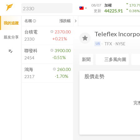
arrow_drop_down
08/07
加權
170.7
arrow_drop_down
arrow_drop_down
解鎖即時行情及進階功能
44225.91
更新
0.38
%
「綁定合作券商帳戶」或「訂閱任一
chevron_left
名稱
漲跌幅
info_outline
我的追蹤
方案」，即可解鎖以下功能：
即時行情
台積電
2370.00
Teleflex Incorp
即時市況與排行
親友分享
+0.21%
2330
到價通知
TFX
NYSE
US
成交金額熱力圖
聯發科
3900.00
edit_note
-0.51%
2454
前往方案訂閱
新聞
三多風向圖
如何綁定合作券商
鴻海
260.00
股價走勢
-1.70%
2317
完