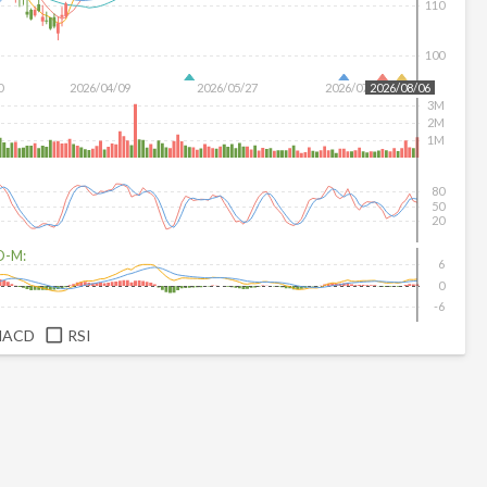
110
100
0
2026/04/09
2026/05/27
2026/07/15
2026/08/06
3M
2M
1M
80
50
20
D-M:
6
0
-6
MACD
RSI