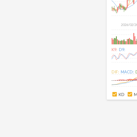
2026/02/2
K9:
D9:
DIF:
MACD:
KD