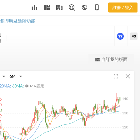
leaderboard
public
phone_iphone
註冊 / 登入
TFX 股價走勢
TFX 股價走勢
解鎖即時及進階功能
股
VS
盤
更強大的進階價量圖表
自訂我的版面
view_quilt
完整內容，僅限註冊會員使用
fullscreen
close
註冊/登入解鎖
20
MA:
60
MA:
MA 設定
settings
6
140
0
3
130
9
1
%
120
股