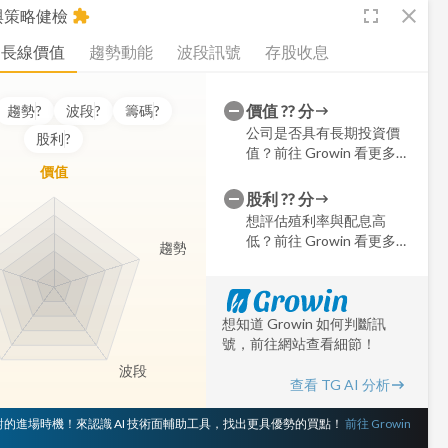
fullscreen
close
析與策略健檢
extension
長線價值
趨勢動能
波段訊號
存股收息
價值
??
分
趨勢
?
波段
?
籌碼
?
公司是否具有長期投資價
股利
?
值？前往 Growin 看更多細
價值
節
股利
??
分
想評估殖利率與配息高
低？前往 Growin 看更多細
趨勢
節
想知道 Growin 如何判斷訊
號，前往網站查看細節！
波段
查看 TG AI 分析
 對的進場時機！來認識 AI 技術面輔助工具，找出更具優勢的買點！
前往 Growin