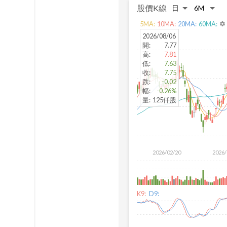
股價K線
5
MA:
10
MA:
20
MA:
60
MA:
settings
2026/08/06
開
:
7.77
高
:
7.81
低
:
7.63
收
:
7.75
跌
:
-0.02
幅
:
-0.26%
量
:
125仟股
2026/02/20
2026/
K9:
D9: