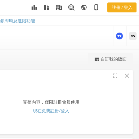
leaderboard
public
phone_iphone
註冊 / 登入
TG
TG
解鎖即時及進階功能
VS
更強大的進階價量圖表
自訂我的版面
view_quilt
完整內容，僅限註冊會員使用
fullscreen
close
註冊/登入解鎖
完整內容，僅限註冊會員使用
現在免費註冊/登入