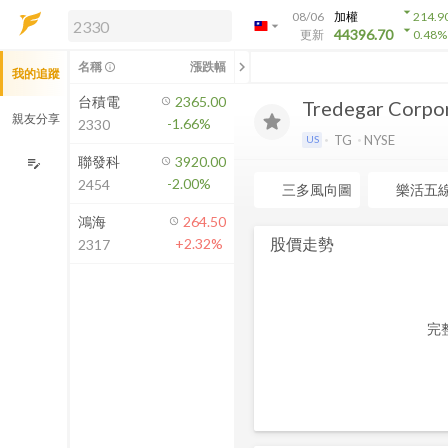
arrow_drop_down
08/06
加權
214.9
arrow_drop_down
arrow_drop_down
解鎖即時行情及進階功能
44396.70
更新
0.48
%
「綁定合作券商帳戶」或「訂閱任一
chevron_left
名稱
漲跌幅
info_outline
我的追蹤
方案」，即可解鎖以下功能：
即時行情
台積電
2365.00
Tredegar Corpo
即時市況與排行
親友分享
-1.66%
2330
到價通知
TG
NYSE
US
成交金額熱力圖
聯發科
3920.00
edit_note
-2.00%
2454
前往方案訂閱
三多風向圖
樂活五
如何綁定合作券商
鴻海
264.50
股價走勢
+2.32%
2317
完