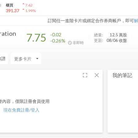
arrow_drop_up
0
櫃買
7.62
arrow_drop_up
391.37
1.99
%
訂閱任一進階卡片或綁定合作券商帳戶，即可
ration
7.75
-0.02
總量:
12.5 萬
股
-0.26%
更新:
08/06 收盤
非即時
線譜
arrow_drop_down
fullscreen
close
我的筆記
整內容，僅限註冊會員使用
現在免費註冊/登入