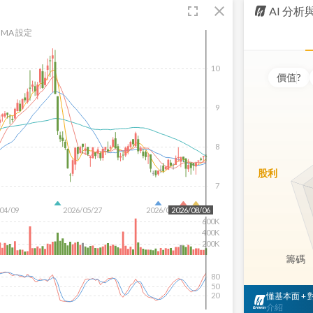
fullscreen
close
AI 分
MA 設定
10
價值
?
9
8
股利
7
04/09
2026/05/27
2026/07/15
2026/08/06
600K
400K
200K
籌碼
80
50
懂基本面 +
20
介紹