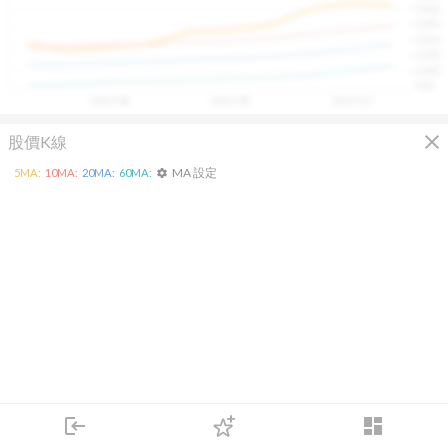
1400
具，讓投資判斷更有依據、更有信心。
1300
1200
1100
1000
900
2025/08
2025/09
2025/10
close
股價K線
MA 設定
5
MA:
10
MA:
20
MA:
60
MA:
settings
login
dashboard
市場
追蹤
下單
交易
登入
KD
MACD
RSI
手勢操作