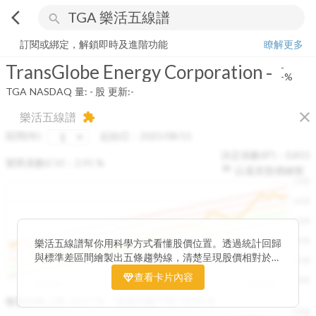
arrow_back_ios
search
TransGlobe Energy Corporation
-
-%
量:
-
股
訂閱或綁定，解鎖即時及進階功能
瞭解更多
TransGlobe Energy Corporation
-
-
-%
TGA
NASDAQ
量:
-
股
更新:
-
close
樂活五線譜
extension
區間(年)
起始日：
2025/08/11
決定係數(R²)：
0.815
變異係數(CV)：
2.91
%
以還原股價繪製
1500
1400
1300
1200
樂活五線譜幫你用科學方式看懂股價位置。透過統計回歸
與標準差區間繪製出五條趨勢線，清楚呈現股價相對於長
1100
期均衡區間的位置。當股價落在上方紅色區間，代表股價
查看卡片內容
1000
已偏離長期平均、短線可能過熱；反之，若接近下方綠色
2025/08
2025/09
2025/09
2025/10
區間，則可能出現被低估的買進機會。五線譜不只是技術
收盤距離上限:
10.17
%
收盤距離下限:
38.09
%
1500
分析，更是幫助你掌握「合理價帶」與「長期趨勢」的工