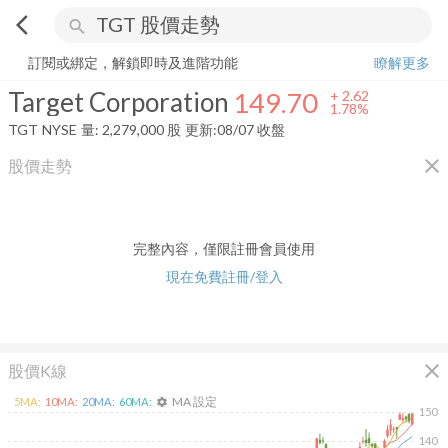
arrow_back_ios
search
Target Corporation
149.70
+
1.78%
量:
2,279,000
股
訂閱或綁定，解鎖即時及進階功能
瞭解更多
Target Corporation
149.70
+
2.62
1.78%
TGT
NYSE
量:
2,279,000
股
更新:
08/07 收盤
close
股價走勢
完整內容，僅限註冊會員使用
現在免費註冊/登入
close
股價K線
MA 設定
5
MA:
10
MA:
20
MA:
60
MA:
settings
150
140