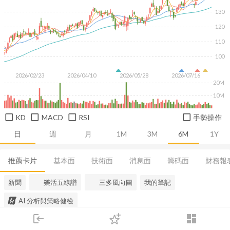
130
120
110
100
2026/02/23
2026/04/10
2026/05/28
2026/07/16
20M
10M
KD
MACD
RSI
手勢操作
日
週
月
1M
3M
6M
1Y
推薦卡片
基本面
技術面
消息面
籌碼面
財務報
新聞
樂活五線譜
三多風向圖
我的筆記
AI 分析與策略健檢
login
dashboard
市場
追蹤
下單
交易
登入