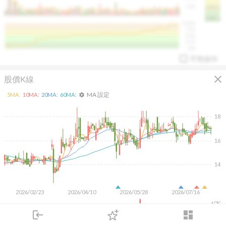
50K
1393.1
1381.1
%
100%
%
75%
%
50%
%
25%
%
0%
手勢操作
close
股價K線
MA 設定
5
MA:
10
MA:
20
MA:
60
MA:
settings
18
16
arrow_drop_up
PL 指標:
94.88
%
14
2026/02/23
2026/04/10
2026/05/28
2026/07/16
60K
40K
login
dashboard
20K
市場
追蹤
下單
交易
登入