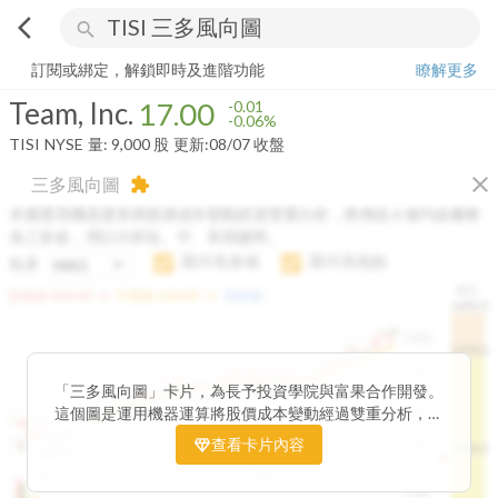
arrow_back_ios
search
Team, Inc.
17.00
-0.06%
量:
9,000
股
訂閱或綁定，解鎖即時及進階功能
瞭解更多
Team, Inc.
17.00
-0.01
-0.06%
TISI
NYSE
量:
9,000
股
更新:
08/07 收盤
close
三多風向圖
extension
本圖運用機器運算將股價成本變動經過雙重分析，將傳統 6 條均線彙整
為三多線，用以分析短、中、長期趨勢。
顯示長多線
顯示高低點
短多
H.C.
arrow_drop_up
arrow_drop_up
短多線:
1426.00
中多線:
1366.85
長多線:
-
1496.0
1,400
1474.0
1195.22
1185.26
1,200
1155.38
1100.60
「三多風向圖」卡片，為長予投資學院與富果合作開發。
1140.44
1130.48
1120.52
1060.76
1,000
這個圖是運用機器運算將股價成本變動經過雙重分析，把
899.40
傳統 6 條均線彙整為三多線，用以分析短、中、長期股價
查看卡片內容
800
1426.0
812.75
趨勢。
2025/04/23
2025/07/16
2025/08/20
2025/09/24
100K