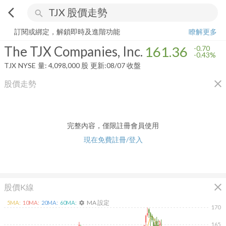
arrow_back_ios
search
The TJX Companies, Inc.
161.36
-0.43%
量:
4,098,000
股
訂閱或綁定，解鎖即時及進階功能
瞭解更多
The TJX Companies, Inc.
161.36
-0.70
-0.43%
TJX
NYSE
量:
4,098,000
股
更新:
08/07 收盤
close
股價走勢
完整內容，僅限註冊會員使用
現在免費註冊/登入
close
股價K線
MA 設定
5
MA:
10
MA:
20
MA:
60
MA:
settings
170
165