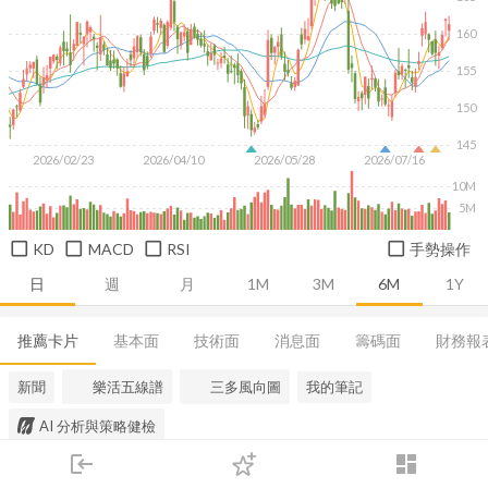
160
155
150
145
2026/02/23
2026/04/10
2026/05/28
2026/07/16
10M
5M
KD
MACD
RSI
手勢操作
日
週
月
1M
3M
6M
1Y
推薦卡片
基本面
技術面
消息面
籌碼面
財務報
新聞
樂活五線譜
三多風向圖
我的筆記
AI 分析與策略健檢
login
dashboard
市場
追蹤
下單
交易
登入