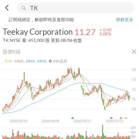
arrow_back_ios
search
Teekay Corporation
11.27
+
3.68%
量:
451,000
股
訂閱或綁定，解鎖即時及進階功能
瞭解更多
Teekay Corporation
11.27
+
0.40
3.68%
TK
NYSE
量:
451,000
股
更新:
08/06 收盤
close
股價K線
MA 設定
5
MA:
10
MA:
20
MA:
60
MA:
settings
14
13
12
11
10
2026/02/20
2026/04/09
2026/05/27
2026/07/15
2M
1M
500K