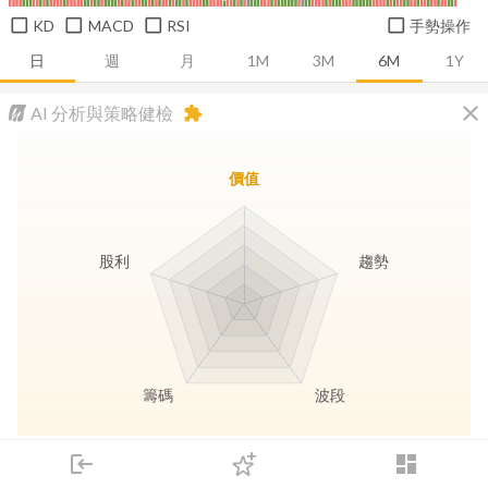
KD
MACD
RSI
手勢操作
日
週
月
1M
3M
6M
1Y
close
AI 分析與策略健檢
extension
價值
股利
趨勢
籌碼
波段
長線價值
趨勢動能
波段訊號
存股收息
login
dashboard
市場
追蹤
下單
交易
登入