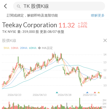
arrow_back_ios
search
Teekay Corporation
11.32
+
0.44%
量:
359,000
股
訂閱或綁定，解鎖即時及進階功能
瞭解更多
Teekay Corporation
11.32
+
0.05
0.44%
TK
NYSE
量:
359,000
股
更新:
08/07 收盤
close
股價K線
MA 設定
5
MA:
10
MA:
20
MA:
60
MA:
settings
14
13
12
11
10
2026/02/23
2026/04/10
2026/05/28
2026/07/16
2M
1M
500K