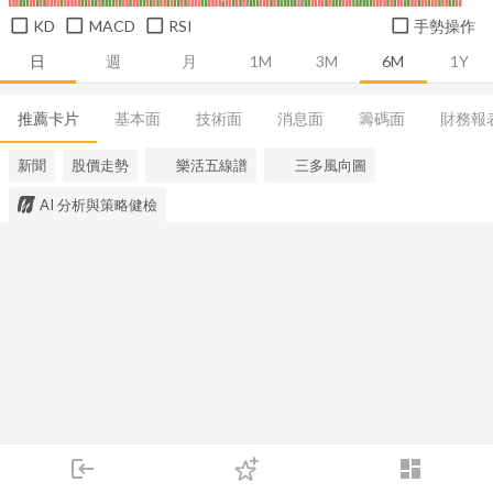
KD
MACD
RSI
手勢操作
日
週
月
1M
3M
6M
1Y
推薦卡片
基本面
技術面
消息面
籌碼面
財務報
新聞
股價走勢
樂活五線譜
三多風向圖
AI 分析與策略健檢
login
dashboard
市場
追蹤
下單
交易
登入