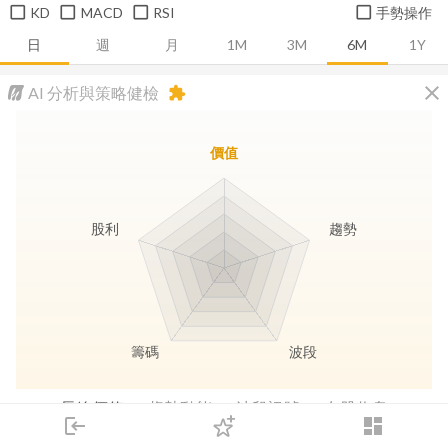
KD
MACD
RSI
手勢操作
日
週
月
1M
3M
6M
1Y
close
AI 分析與策略健檢
extension
價值
股利
趨勢
籌碼
波段
長線價值
趨勢動能
波段訊號
存股收息
login
dashboard
市場
追蹤
下單
交易
登入