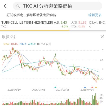
arrow_back_ios
search
訂閱或綁定，解鎖即時及進階功能
瞭解更多
TURKCELL ILETISIM HIZMETLERI A.S.
5.43
大恭
31.85
C3.AI, INC.
TKC
-3.04%
4706
0.16%
AI
close
股價K線
MA 設定
5
MA:
10
MA:
20
MA:
60
MA:
settings
7
6.5
6
5.5
2026/02/19
2026/04/08
2026/05/26
2026/07/14
6M
4M
2M