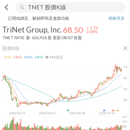
arrow_back_ios
search
TriNet Group, Inc.
68.50
+
2.64%
量:
626,926
股
訂閱或綁定，解鎖即時及進階功能
瞭解更多
TriNet Group, Inc.
68.50
+
1.76
2.64%
TNET
NYSE
量:
626,926
股
更新:
08/07 收盤
close
股價K線
MA 設定
5
MA:
10
MA:
20
MA:
60
MA:
settings
70
60
50
40
2026/02/23
2026/04/10
2026/05/28
2026/07/16
2M
1M
500K