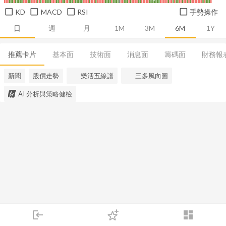
KD
MACD
RSI
手勢操作
日
週
月
1M
3M
6M
1Y
推薦卡片
基本面
技術面
消息面
籌碼面
財務報
新聞
股價走勢
樂活五線譜
三多風向圖
AI 分析與策略健檢
login
dashboard
市場
追蹤
下單
交易
登入