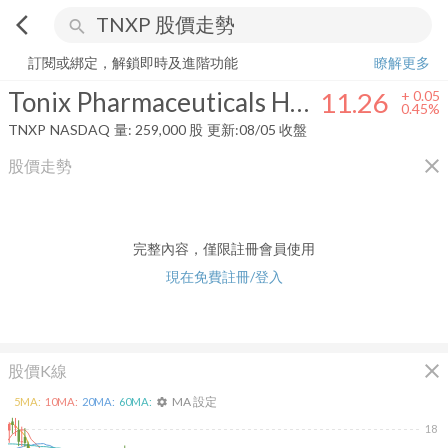
arrow_back_ios
search
Tonix Pharmaceuticals Holding Corp.
11.26
+
0.45%
量:
259,000
股
訂閱或綁定，解鎖即時及進階功能
瞭解更多
Tonix Pharmaceuticals Holding Corp.
11.26
+
0.05
0.45%
TNXP
NASDAQ
量:
259,000
股
更新:
08/05 收盤
close
股價走勢
完整內容，僅限註冊會員使用
現在免費註冊/登入
close
股價K線
MA 設定
5
MA:
10
MA:
20
MA:
60
MA:
settings
18