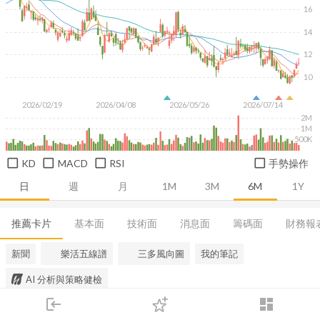
16
14
12
10
2026/02/19
2026/04/08
2026/05/26
2026/07/14
2M
1M
500K
KD
MACD
RSI
手勢操作
日
週
月
1M
3M
6M
1Y
推薦卡片
基本面
技術面
消息面
籌碼面
財務報
新聞
樂活五線譜
三多風向圖
我的筆記
AI 分析與策略健檢
login
dashboard
市場
追蹤
下單
交易
登入