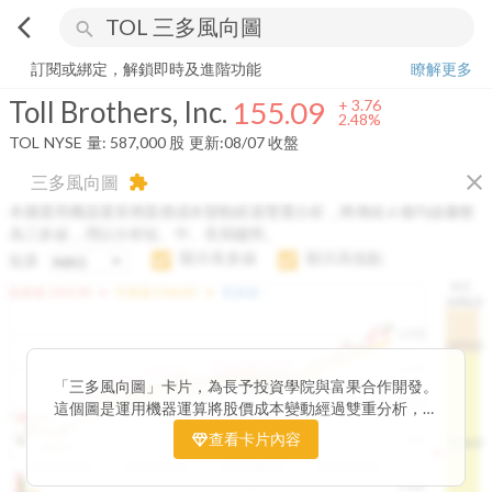
arrow_back_ios
search
Toll Brothers, Inc.
155.09
+
2.48%
量:
587,000
股
訂閱或綁定，解鎖即時及進階功能
瞭解更多
Toll Brothers, Inc.
155.09
+
3.76
2.48%
TOL
NYSE
量:
587,000
股
更新:
08/07 收盤
close
三多風向圖
extension
本圖運用機器運算將股價成本變動經過雙重分析，將傳統 6 條均線彙整
為三多線，用以分析短、中、長期趨勢。
顯示長多線
顯示高低點
短多
H.C.
arrow_drop_up
arrow_drop_up
短多線:
1426.00
中多線:
1366.85
長多線:
-
1496.0
1,400
1474.0
1195.22
1185.26
1,200
1155.38
1100.60
「三多風向圖」卡片，為長予投資學院與富果合作開發。
1140.44
1130.48
1120.52
1060.76
1,000
這個圖是運用機器運算將股價成本變動經過雙重分析，把
899.40
傳統 6 條均線彙整為三多線，用以分析短、中、長期股價
查看卡片內容
800
1426.0
812.75
趨勢。
2025/04/23
2025/07/16
2025/08/20
2025/09/24
100K