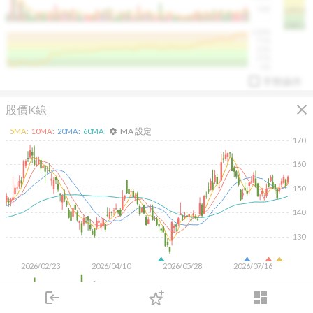
50K
1393.1
1381.1
%
100%
%
75%
%
50%
%
25%
%
0%
手勢操作
close
股價K線
MA 設定
5
MA:
10
MA:
20
MA:
60
MA:
settings
170
160
150
arrow_drop_up
PL 指標:
94.88
%
140
130
2026/02/23
2026/04/10
2026/05/28
2026/07/16
2M
login
dashboard
1M
市場
追蹤
下單
交易
登入