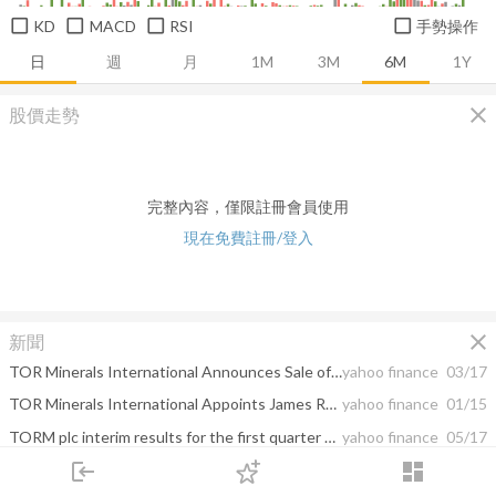
KD
MACD
RSI
手勢操作
日
週
月
1M
3M
6M
1Y
close
股價走勢
完整內容，僅限註冊會員使用
現在免費註冊/登入
close
新聞
TOR Minerals International Announces Sale of Corpus Christi Assets
yahoo finance
03/17
TOR Minerals International Appoints James Roecker Vice Chairman And CEO
yahoo finance
01/15
TORM plc interim results for the first quarter of 2018
yahoo finance
05/17
login
dashboard
Longview Partners Guernsey LTD Has Lifted Arrow Electrs (ARW) Holding By $11 ...
google finance
03/14
市場
追蹤
下單
交易
登入