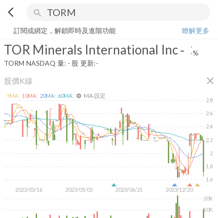
arrow_back_ios
search
TOR Minerals International Inc
-
-%
量:
-
股
訂閱或綁定，解鎖即時及進階功能
瞭解更多
TOR Minerals International Inc
-
-
-%
TORM
NASDAQ
量:
-
股
更新:
-
close
股價K線
MA 設定
5
MA:
10
MA:
20
MA:
60
MA:
settings
2.8
2.6
2.4
2.2
2
1.8
1.6
2023/03/16
2023/05/03
2023/06/21
2023/12/20
20K
10K