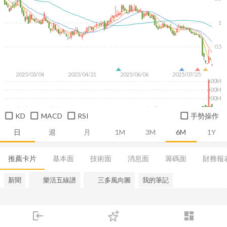
1
0.5
2025/03/04
2025/04/21
2025/06/06
2025/07/25
600M
400M
200M
KD
MACD
RSI
手勢操作
日
週
月
1M
3M
6M
1Y
推薦卡片
基本面
技術面
消息面
籌碼面
財務報
新聞
樂活五線譜
三多風向圖
我的筆記
login
dashboard
市場
追蹤
下單
交易
登入