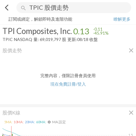
arrow_back_ios
search
TPI Composites, Inc.
0.13
-45.91%
量:
69,019,797
股
訂閱或綁定，解鎖即時及進階功能
瞭解更多
TPI Composites, Inc.
0.13
-0.11
-45.91%
TPIC
NASDAQ
量:
69,019,797
股
更新:
08/18 收盤
close
股價走勢
完整內容，僅限註冊會員使用
現在免費註冊/登入
close
股價K線
MA 設定
5
MA:
10
MA:
20
MA:
60
MA:
settings
1.5