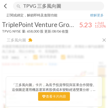
arrow_back_ios
search
TriplePoint Venture Growth BDC Corp.
5.23
+
13.20%
量:
658,000
股
訂閱或綁定，解鎖即時及進階功能
瞭解更多
TriplePoint Venture Growth BDC Corp.
5.23
+
0.61
13.20%
TPVG
NYSE
量:
658,000
股
更新:
08/06 收盤
close
三多風向圖
extension
本圖運用機器運算將股價成本變動經過雙重分析，將傳統 6 條均線彙整
為三多線，用以分析短、中、長期趨勢。
顯示長多線
顯示高低點
短多
H.C.
arrow_drop_up
arrow_drop_up
短多線:
1426.00
中多線:
1366.85
長多線:
-
1496.0
1,400
1474.0
1195.22
1185.26
1,200
1155.38
1100.60
「三多風向圖」卡片，為長予投資學院與富果合作開發。
1140.44
1130.48
1120.52
1060.76
1,000
這個圖是運用機器運算將股價成本變動經過雙重分析，把
899.40
傳統 6 條均線彙整為三多線，用以分析短、中、長期股價
查看卡片內容
800
1426.0
812.75
趨勢。
2025/04/23
2025/07/16
2025/08/20
2025/09/24
100K