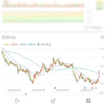
50K
1393.1
1381.1
%
100%
%
75%
%
50%
%
25%
%
0%
手勢操作
close
股價K線
MA 設定
5
MA:
10
MA:
20
MA:
60
MA:
settings
6.5
6
5.5
arrow_drop_up
PL 指標:
94.88
%
5
4.5
2026/02/20
2026/04/09
2026/05/27
2026/07/15
2M
1M
login
dashboard
500K
市場
追蹤
下單
交易
登入