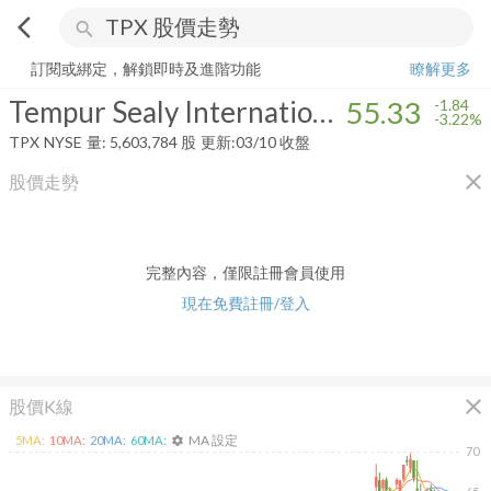
arrow_back_ios
search
Tempur Sealy International, Inc.
55.33
-3.22%
量:
5,603,784
股
訂閱或綁定，解鎖即時及進階功能
瞭解更多
Tempur Sealy International, Inc.
55.33
-1.84
-3.22%
TPX
NYSE
量:
5,603,784
股
更新:
03/10 收盤
close
股價走勢
完整內容，僅限註冊會員使用
現在免費註冊/登入
close
股價K線
MA 設定
5
MA:
10
MA:
20
MA:
60
MA:
settings
70