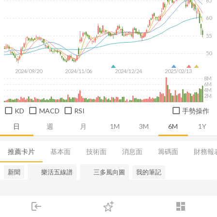
65
60
55
50
2024/09/20
2024/11/06
2024/12/24
2025/02/13
8M
6M
4M
2M
KD
MACD
RSI
手勢操作
日
週
月
1M
3M
6M
1Y
推薦卡片
基本面
技術面
消息面
籌碼面
財務報
新聞
樂活五線譜
三多風向圖
我的筆記
login
dashboard
市場
追蹤
下單
交易
登入