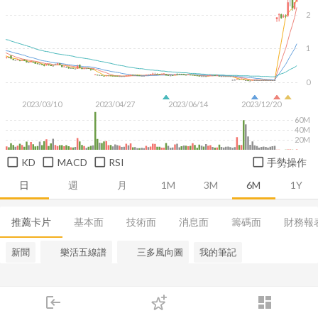
2
1
0
2023/03/10
2023/04/27
2023/06/14
2023/12/20
60M
40M
20M
KD
MACD
RSI
手勢操作
日
週
月
1M
3M
6M
1Y
推薦卡片
基本面
技術面
消息面
籌碼面
財務報
新聞
樂活五線譜
三多風向圖
我的筆記
login
dashboard
市場
追蹤
下單
交易
登入