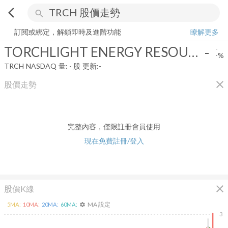
arrow_back_ios
search
TORCHLIGHT ENERGY RESOURCES INC
-
-%
量:
-
股
訂閱或綁定，解鎖即時及進階功能
瞭解更多
TORCHLIGHT ENERGY RESOURCES INC
-
-
-%
TRCH
NASDAQ
量:
-
股
更新:
-
close
股價走勢
完整內容，僅限註冊會員使用
現在免費註冊/登入
close
股價K線
MA 設定
5
MA:
10
MA:
20
MA:
60
MA:
settings
3