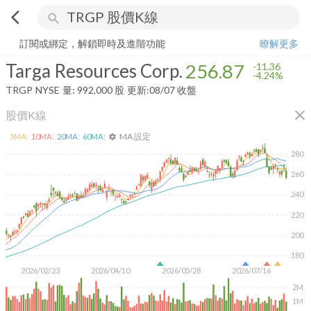
arrow_back_ios
search
Targa Resources Corp.
256.87
-4.24%
量:
992,000
股
訂閱或綁定，解鎖即時及進階功能
瞭解更多
Targa Resources Corp.
256.87
-11.36
-4.24%
TRGP
NYSE
量:
992,000
股
更新:
08/07 收盤
close
股價K線
MA 設定
5
MA:
10
MA:
20
MA:
60
MA:
settings
280
260
240
220
200
180
2026/02/23
2026/04/10
2026/05/28
2026/07/16
2M
1M