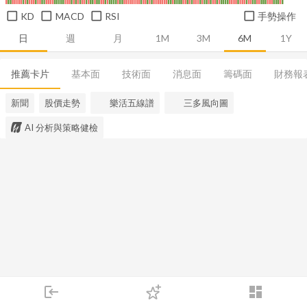
KD
MACD
RSI
手勢操作
日
週
月
1M
3M
6M
1Y
推薦卡片
基本面
技術面
消息面
籌碼面
財務報
新聞
股價走勢
樂活五線譜
三多風向圖
AI 分析與策略健檢
login
dashboard
市場
追蹤
下單
交易
登入