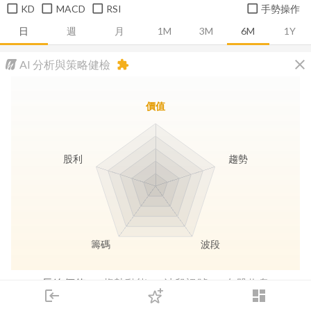
KD
MACD
RSI
手勢操作
日
週
月
1M
3M
6M
1Y
close
AI 分析與策略健檢
extension
價值
股利
趨勢
籌碼
波段
長線價值
趨勢動能
波段訊號
存股收息
login
dashboard
市場
追蹤
下單
交易
登入