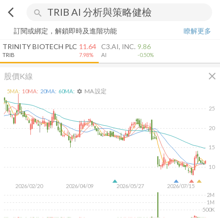
arrow_back_ios
search
訂閱或綁定，解鎖即時及進階功能
瞭解更多
TRINITY BIOTECH PLC
11.64
C3.AI, INC.
9.86
TRIB
7.98%
AI
-0.50%
close
股價K線
MA 設定
5
MA:
10
MA:
20
MA:
60
MA:
settings
25
20
15
10
2026/02/20
2026/04/09
2026/05/27
2026/07/15
2M
1M
500K