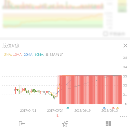
50K
1393.1
1381.1
%
100%
%
75%
%
50%
%
25%
%
0%
手勢操作
close
股價K線
MA 設定
5
MA:
10
MA:
20
MA:
60
MA:
settings
0.5
0.4
0.3
arrow_drop_up
PL 指標:
94.88
%
0.2
0.1
0
2017/04/11
2017/05/24
2018/06/19
2018/08/10
200K
login
dashboard
100K
市場
追蹤
下單
交易
登入