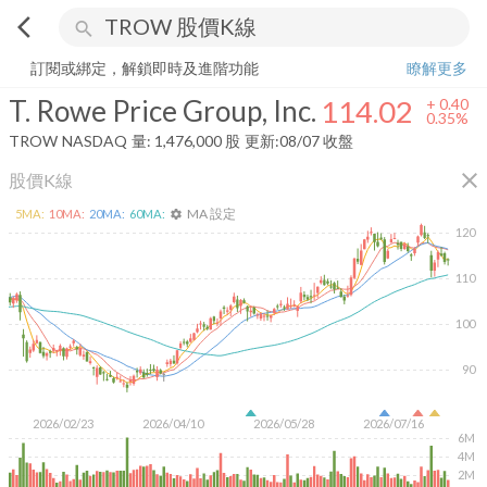
arrow_back_ios
search
T. Rowe Price Group, Inc.
114.02
+
0.35%
量:
1,476,000
股
訂閱或綁定，解鎖即時及進階功能
瞭解更多
T. Rowe Price Group, Inc.
114.02
+
0.40
0.35%
TROW
NASDAQ
量:
1,476,000
股
更新:
08/07 收盤
close
股價K線
MA 設定
5
MA:
10
MA:
20
MA:
60
MA:
settings
120
110
100
90
2026/02/23
2026/04/10
2026/05/28
2026/07/16
6M
4M
2M