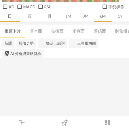
KD
MACD
RSI
手勢操作
日
週
月
1M
3M
6M
1Y
推薦卡片
基本面
技術面
消息面
籌碼面
財務報
新聞
股價走勢
樂活五線譜
三多風向圖
AI 分析與策略健檢
login
dashboard
市場
追蹤
下單
交易
登入