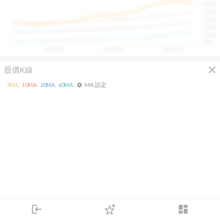
1400
具，讓投資判斷更有依據、更有信心。
1300
1200
1100
1000
900
2025/08
2025/09
2025/10
close
股價K線
MA 設定
5
MA:
10
MA:
20
MA:
60
MA:
settings
login
dashboard
市場
追蹤
下單
交易
登入
KD
MACD
RSI
手勢操作