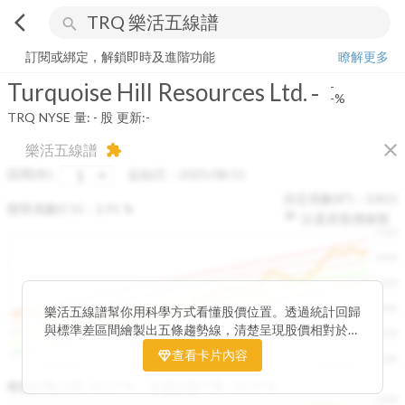
arrow_back_ios
search
Turquoise Hill Resources Ltd.
-
-%
量:
-
股
訂閱或綁定，解鎖即時及進階功能
瞭解更多
Turquoise Hill Resources Ltd.
-
-
-%
TRQ
NYSE
量:
-
股
更新:
-
close
樂活五線譜
extension
區間(年)
起始日：
2025/08/11
決定係數(R²)：
0.815
變異係數(CV)：
2.91
%
以還原股價繪製
1500
1400
1300
1200
樂活五線譜幫你用科學方式看懂股價位置。透過統計回歸
與標準差區間繪製出五條趨勢線，清楚呈現股價相對於長
1100
期均衡區間的位置。當股價落在上方紅色區間，代表股價
查看卡片內容
1000
已偏離長期平均、短線可能過熱；反之，若接近下方綠色
2025/08
2025/09
2025/09
2025/10
區間，則可能出現被低估的買進機會。五線譜不只是技術
收盤距離上限:
10.17
%
收盤距離下限:
38.09
%
1500
分析，更是幫助你掌握「合理價帶」與「長期趨勢」的工