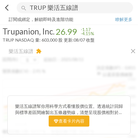
arrow_back_ios
search
Trupanion, Inc.
26.99
-4.15%
量:
603,000
股
訂閱或綁定，解鎖即時及進階功能
瞭解更多
Trupanion, Inc.
26.99
-1.17
-4.15%
TRUP
NASDAQ
量:
603,000
股
更新:
08/07 收盤
close
樂活五線譜
extension
區間(年)
起始日：
2025/08/11
決定係數(R²)：
0.815
變異係數(CV)：
2.91
%
以還原股價繪製
1500
1400
1300
1200
樂活五線譜幫你用科學方式看懂股價位置。透過統計回歸
與標準差區間繪製出五條趨勢線，清楚呈現股價相對於長
1100
期均衡區間的位置。當股價落在上方紅色區間，代表股價
查看卡片內容
1000
已偏離長期平均、短線可能過熱；反之，若接近下方綠色
2025/08
2025/09
2025/09
2025/10
區間，則可能出現被低估的買進機會。五線譜不只是技術
收盤距離上限:
10.17
%
收盤距離下限:
38.09
%
1500
分析，更是幫助你掌握「合理價帶」與「長期趨勢」的工