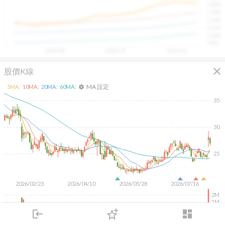
1400
具，讓投資判斷更有依據、更有信心。
1300
1200
1100
1000
900
2025/08
2025/09
2025/10
close
股價K線
MA 設定
5
MA:
10
MA:
20
MA:
60
MA:
settings
35
30
25
2026/02/23
2026/04/10
2026/05/28
2026/07/16
2M
1M
500K
login
dashboard
市場
追蹤
下單
交易
登入
KD
MACD
RSI
手勢操作