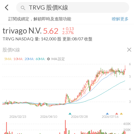
arrow_back_ios
search
trivago N.V.
5.62
+
2.37%
量:
142,000
股
訂閱或綁定，解鎖即時及進階功能
瞭解更多
trivago N.V.
5.62
+
0.13
2.37%
TRVG
NASDAQ
量:
142,000
股
更新:
08/07 收盤
close
股價K線
MA 設定
5
MA:
10
MA:
20
MA:
60
MA:
settings
6
5
4
3
2026/02/23
2026/04/10
2026/05/28
2026/07/16
400K
200K