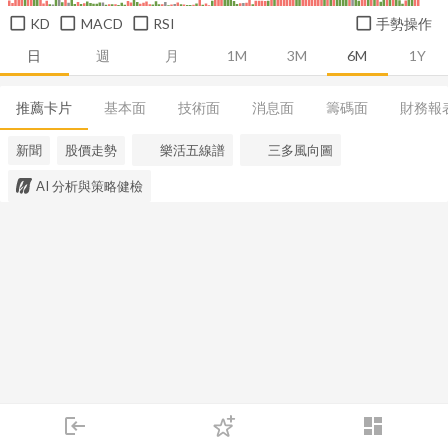
KD
MACD
RSI
手勢操作
日
週
月
1M
3M
6M
1Y
推薦卡片
基本面
技術面
消息面
籌碼面
財務報
新聞
股價走勢
樂活五線譜
三多風向圖
AI 分析與策略健檢
login
dashboard
市場
追蹤
下單
交易
登入