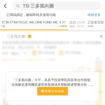
arrow_back_ios
search
訂閱或綁定，解鎖即時及進階功能
瞭解更多
TCW STRATEGIC INCOME FUND INC
4.97
志信
13.40
正能量智能
TSI
-0.80%
2611
0.37%
5348
close
三多風向圖
extension
本圖運用機器運算將股價成本變動經過雙重分析，將傳統 6 條均線彙整
為三多線，用以分析短、中、長期趨勢。
顯示長多線
顯示高低點
短多
H.C.
arrow_drop_up
arrow_drop_up
短多線:
1426.00
中多線:
1366.85
長多線:
-
1496.0
1,400
1474.0
1195.22
1185.26
1,200
1155.38
1100.60
「三多風向圖」卡片，為長予投資學院與富果合作開發。
1140.44
1130.48
1120.52
1060.76
1,000
這個圖是運用機器運算將股價成本變動經過雙重分析，把
899.40
傳統 6 條均線彙整為三多線，用以分析短、中、長期股價
查看卡片內容
800
1426.0
812.75
趨勢。
2025/04/23
2025/07/16
2025/08/20
2025/09/24
100K