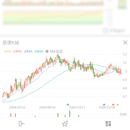
50K
1393.1
1381.1
%
100%
%
75%
%
50%
%
25%
%
0%
手勢操作
close
股價K線
MA 設定
5
MA:
10
MA:
20
MA:
60
MA:
settings
5.2
5.1
5
arrow_drop_up
PL 指標:
94.88
%
4.9
4.8
4.7
2024/07/16
2024/08/30
2024/10/17
2024/12/04
200K
100K
login
dashboard
市場
追蹤
下單
交易
登入