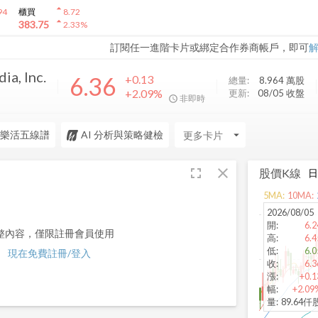
arrow_drop_up
94
櫃買
8.72
arrow_drop_up
383.75
2.33
%
訂閱任一進階卡片或綁定合作券商帳戶，即可
a, Inc.
6.36
+0.13
總量:
8.964 萬
股
+2.09%
更新:
08/05 收盤
非即時
樂活五線譜
AI 分析與策略健檢
arrow_drop_down
fullscreen
close
股價K線
5
MA:
10
MA:
2026/08/05
開
:
6.2
整內容，僅限註冊會員使用
高
:
6.4
低
:
6.0
現在免費註冊/登入
收
:
6.3
漲
:
+0.1
幅
:
+2.09
量
:
89.64仟