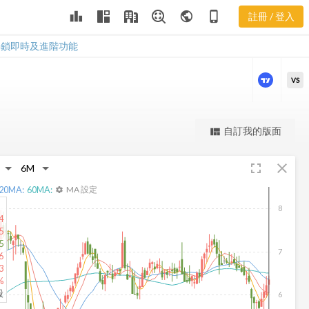
TSQ 股價走
leaderboard
public
phone_iphone
註冊 / 登入
勢
TSQ 股價走勢
解鎖即時及進階功能
VS
更強大的進階價量圖表
自訂我的版面
view_quilt
完整內容，僅限註冊會員使用
fullscreen
close
註冊/登入解鎖
20
MA:
60
MA:
MA 設定
settings
8
4
5
5
7
6
3
%
股
6