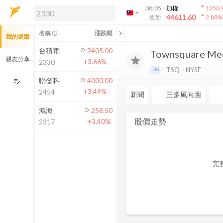
arrow_drop_up
08/05
加權
1250.
arrow_drop_down
arrow_drop_up
解鎖即時行情及進階功能
44611.60
更新
2.88
%
「綁定合作券商帳戶」或「訂閱任一
chevron_left
名稱
漲跌幅
info_outline
我的追蹤
方案」，即可解鎖以下功能：
即時行情
台積電
2405.00
Townsquare Medi
即時市況與排行
親友分享
+3.66%
2330
到價通知
TSQ
NYSE
US
成交金額熱力圖
聯發科
4000.00
edit_note
+3.49%
2454
前往方案訂閱
新聞
三多風向圖
如何綁定合作券商
鴻海
258.50
股價走勢
+3.40%
2317
完