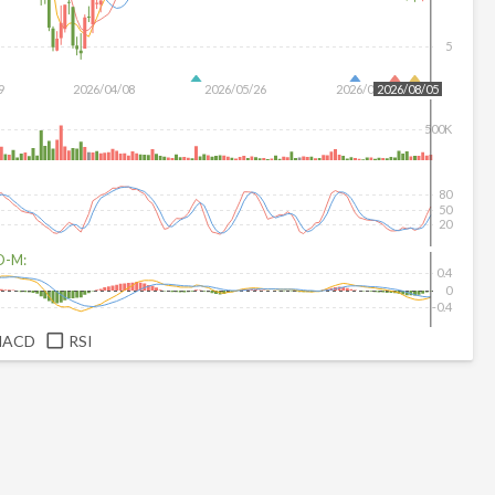
5
9
2026/04/08
2026/05/26
2026/07/14
2026/08/05
500K
80
50
20
D-M:
0.4
0
-0.4
MACD
RSI