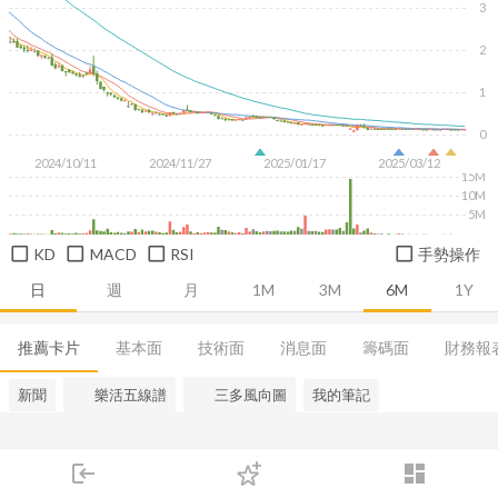
3
2
1
0
2024/10/11
2024/11/27
2025/01/17
2025/03/12
15M
10M
5M
KD
MACD
RSI
手勢操作
日
週
月
1M
3M
6M
1Y
推薦卡片
基本面
技術面
消息面
籌碼面
財務報
新聞
樂活五線譜
三多風向圖
我的筆記
login
dashboard
市場
追蹤
下單
交易
登入