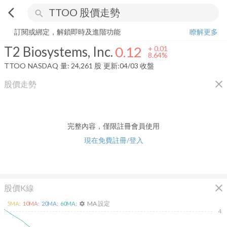
arrow_back_ios
search
T2 Biosystems, Inc.
0.12
+
8.64%
量:
24,261
股
訂閱或綁定，解鎖即時及進階功能
瞭解更多
T2 Biosystems, Inc.
0.12
+
0.01
8.64%
TTOO
NASDAQ
量:
24,261
股
更新:
04/03 收盤
close
股價走勢
完整內容，僅限註冊會員使用
現在免費註冊/登入
close
股價K線
MA 設定
5
MA:
10
MA:
20
MA:
60
MA:
settings
4