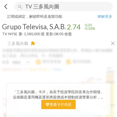
arrow_back_ios
search
Grupo Televisa, S.A.B.
2.74
-0.36%
量:
1,580,000
股
訂閱或綁定，解鎖即時及進階功能
瞭解更多
Grupo Televisa, S.A.B.
2.74
-0.01
-0.36%
TV
NYSE
量:
1,580,000
股
更新:
08/05 收盤
close
三多風向圖
extension
本圖運用機器運算將股價成本變動經過雙重分析，將傳統 6 條均線彙整
為三多線，用以分析短、中、長期趨勢。
顯示長多線
顯示高低點
短多
H.C.
arrow_drop_up
arrow_drop_up
短多線:
1426.00
中多線:
1366.85
長多線:
-
1496.0
1,400
1474.0
1195.22
1185.26
1,200
1155.38
1100.60
「三多風向圖」卡片，為長予投資學院與富果合作開發。
1140.44
1130.48
1120.52
1060.76
1,000
這個圖是運用機器運算將股價成本變動經過雙重分析，把
899.40
傳統 6 條均線彙整為三多線，用以分析短、中、長期股價
查看卡片內容
800
1426.0
812.75
趨勢。
2025/04/23
2025/07/16
2025/08/20
2025/09/24
100K