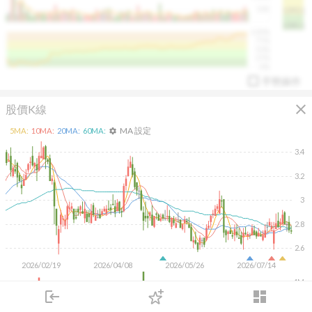
50K
1393.1
1381.1
%
100%
%
75%
%
50%
%
25%
%
0%
手勢操作
close
股價K線
MA 設定
5
MA:
10
MA:
20
MA:
60
MA:
settings
3.4
3.2
arrow_drop_up
PL 指標:
94.88
%
3
2.8
2.6
2026/02/19
2026/04/08
2026/05/26
2026/07/14
4M
login
dashboard
2M
市場
追蹤
下單
交易
登入