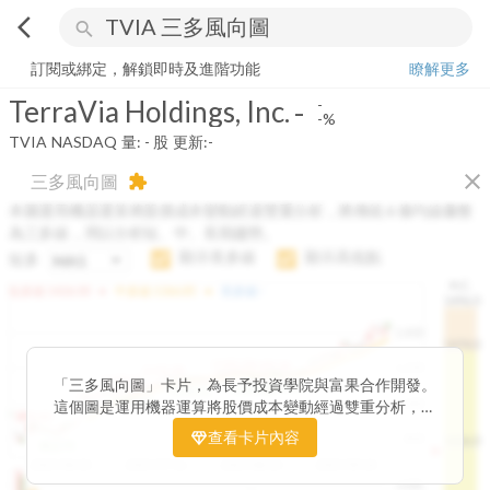
arrow_back_ios
search
TerraVia Holdings, Inc.
-
-%
量:
-
股
訂閱或綁定，解鎖即時及進階功能
瞭解更多
TerraVia Holdings, Inc.
-
-
-%
TVIA
NASDAQ
量:
-
股
更新:
-
close
三多風向圖
extension
本圖運用機器運算將股價成本變動經過雙重分析，將傳統 6 條均線彙整
為三多線，用以分析短、中、長期趨勢。
顯示長多線
顯示高低點
短多
H.C.
arrow_drop_up
arrow_drop_up
短多線:
1426.00
中多線:
1366.85
長多線:
-
1496.0
1,400
1474.0
1195.22
1185.26
1,200
1155.38
1100.60
「三多風向圖」卡片，為長予投資學院與富果合作開發。
1140.44
1130.48
1120.52
1060.76
1,000
這個圖是運用機器運算將股價成本變動經過雙重分析，把
899.40
傳統 6 條均線彙整為三多線，用以分析短、中、長期股價
查看卡片內容
800
1426.0
812.75
趨勢。
2025/04/23
2025/07/16
2025/08/20
2025/09/24
100K