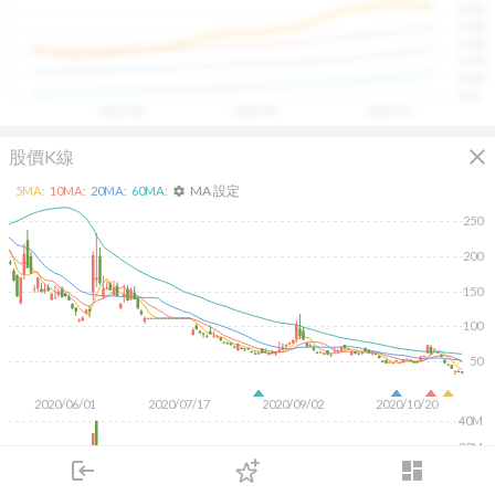
1400
具，讓投資判斷更有依據、更有信心。
1300
1200
1100
1000
900
2025/08
2025/09
2025/10
close
股價K線
MA 設定
5
MA:
10
MA:
20
MA:
60
MA:
settings
250
200
150
100
50
2020/06/01
2020/07/17
2020/09/02
2020/10/20
40M
20M
login
dashboard
市場
追蹤
下單
交易
登入
KD
MACD
RSI
手勢操作