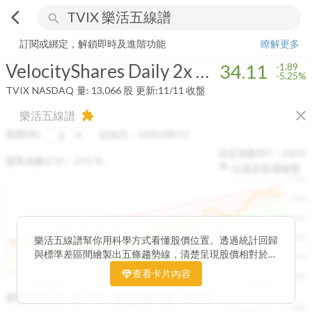
arrow_back_ios
search
VelocityShares Daily 2x VIX Short-Term ETN
34.11
-5.25%
量:
13,066
訂閱或綁定，解鎖即時及進階功能
瞭解更多
VelocityShares Daily 2x VIX Short-Term ETN
34.11
-1.89
-5.25%
TVIX
NASDAQ
量:
13,066
股
更新:
11/11 收盤
close
樂活五線譜
extension
區間(年)
起始日：
2025/08/11
決定係數(R²)：
0.815
變異係數(CV)：
2.91
%
以還原股價繪製
1500
1400
1300
1200
樂活五線譜幫你用科學方式看懂股價位置。透過統計回歸
與標準差區間繪製出五條趨勢線，清楚呈現股價相對於長
1100
期均衡區間的位置。當股價落在上方紅色區間，代表股價
查看卡片內容
1000
已偏離長期平均、短線可能過熱；反之，若接近下方綠色
2025/08
2025/09
2025/09
2025/10
區間，則可能出現被低估的買進機會。五線譜不只是技術
收盤距離上限:
10.17
%
收盤距離下限:
38.09
%
1500
分析，更是幫助你掌握「合理價帶」與「長期趨勢」的工