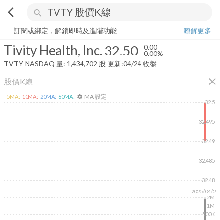
arrow_back_ios
search
Tivity Health, Inc.
32.50
0.00%
量:
1,434,702
股
訂閱或綁定，解鎖即時及進階功能
瞭解更多
Tivity Health, Inc.
32.50
0.00
0.00%
TVTY
NASDAQ
量:
1,434,702
股
更新:
04/24 收盤
close
股價K線
MA 設定
5
MA:
10
MA:
20
MA:
60
MA:
settings
32.5
32.495
32.49
32.485
32.48
2025/04/24
2M
1M
500K