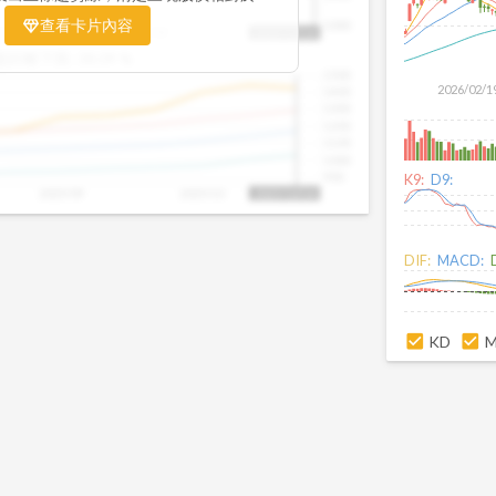
置。當股價落在上方紅色區間，代表股價
查看卡片內容
1000
025/09
2025/09
2025/10
2025/10/14
、短線可能過熱；反之，若接近下方綠色
盤距離下限:
38.09
%
現被低估的買進機會。五線譜不只是技術
1500
你掌握「合理價帶」與「長期趨勢」的工
2026/02/1
1400
更有依據、更有信心。
1300
1200
1100
1000
900
K9:
D9:
2025/09
2025/10
2025/10/14
DIF:
MACD:
KD