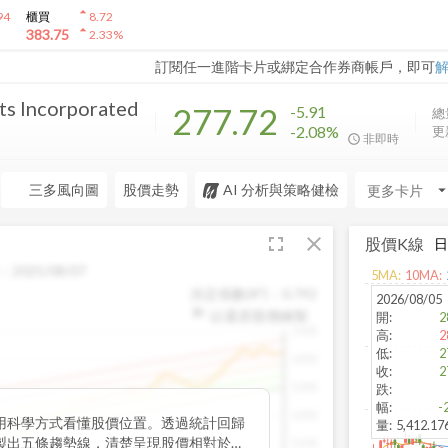
arrow_drop_up
94
櫃買
8.72
arrow_drop_up
383.75
2.33
%
訂閱任一進階卡片或綁定合作券商帳戶，即可
ts Incorporated
277.72
-5.91
總
-2.08%
更
非即時
三多風向圖
股價走勢
AI 分析與策略健檢
arrow_drop_d
fullscreen
close
股價K線
：
2025/08/07
5
MA:
10
MA:
決定係數(R²)：
0.792
2026/08/05
以還原股價繪製
開
:
2
1500
高
:
2
低
:
2
1400
收
:
2
1300
跌
:
幅
:
-
1200
用科學方式看懂股價位置。透過統計回歸
量
:
5,412.1
製出五條趨勢線，清楚呈現股價相對於長
1100