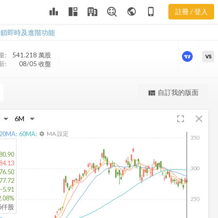
TXN 樂活五線
leaderboard
public
phone_iphone
註冊 / 登入
譜
TXN 樂活五線譜
解鎖即時及進階功能
量:
541.218 萬
股
VS
新:
08/05 收盤
更強大的進階價量圖表
own
自訂我的版面
view_quilt
完整內容，僅限註冊會員使用
fullscreen
close
註冊/登入解鎖
20
MA:
60
MA:
MA 設定
settings
350
80.90
84.13
300
76.50
77.72
-5.91
2.08%
250
76仟股