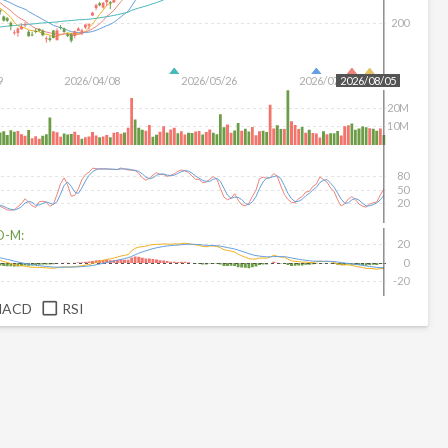
200
9
2026/04/08
2026/05/26
2026/07/14
2026/08/05
20M
10M
80
50
20
D-M:
20
0
-20
MACD
RSI