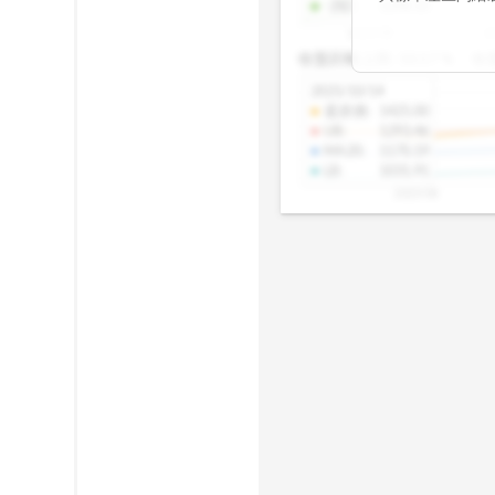
-2SD
:
1298.10
期均衡區間的位
2025/08
2
已偏離長期平均
收盤距離上限:
10.17
%
收
區間，則可能出
分析，更是幫助
2025/10/14
具，讓投資判斷
還原價
:
1425.00
UB
:
1293.46
MA20
:
1170.19
LB
:
1031.91
2025/08