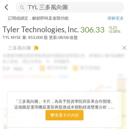
arrow_back_ios
search
Tyler Technologies, Inc.
306.33
-0.08%
量:
853,000
股
訂閱或綁定，解鎖即時及進階功能
瞭解更多
Tyler Technologies, Inc.
306.33
-0.25
-0.08%
TYL
NYSE
量:
853,000
股
更新:
08/06 收盤
close
三多風向圖
extension
本圖運用機器運算將股價成本變動經過雙重分析，將傳統 6 條均線彙整
為三多線，用以分析短、中、長期趨勢。
顯示長多線
顯示高低點
短多
H.C.
arrow_drop_up
arrow_drop_up
短多線:
1426.00
中多線:
1366.85
長多線:
-
1496.0
1,400
1474.0
1195.22
1185.26
1,200
1155.38
1100.60
「三多風向圖」卡片，為長予投資學院與富果合作開發。
1140.44
1130.48
1120.52
1060.76
1,000
這個圖是運用機器運算將股價成本變動經過雙重分析，把
899.40
傳統 6 條均線彙整為三多線，用以分析短、中、長期股價
查看卡片內容
800
1426.0
812.75
趨勢。
2025/04/23
2025/07/16
2025/08/20
2025/09/24
100K