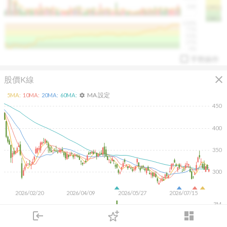
50K
1393.1
1381.1
%
100%
%
75%
%
50%
%
25%
%
0%
手勢操作
close
股價K線
MA 設定
5
MA:
10
MA:
20
MA:
60
MA:
settings
450
400
arrow_drop_up
PL 指標:
94.88
%
350
300
2026/02/20
2026/04/09
2026/05/27
2026/07/15
3M
2M
login
dashboard
1M
市場
追蹤
下單
交易
登入