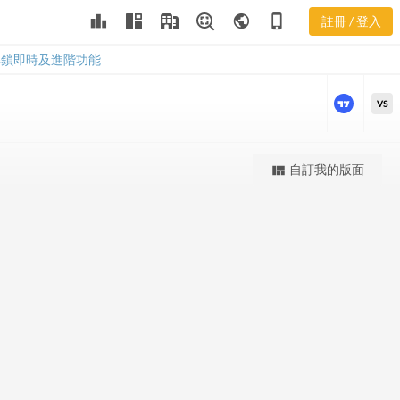
UBCP 股價K
leaderboard
public
phone_iphone
註冊 / 登入
線
UBCP 股價K線
解鎖即時及進階功能
VS
更強大的進階價量圖表
自訂我的版面
view_quilt
完整內容，僅限註冊會員使用
註冊/登入解鎖