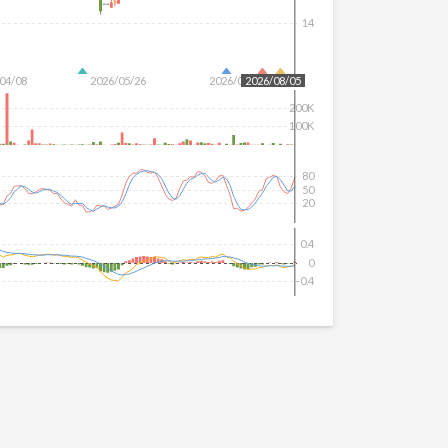
14
04/08
2026/05/26
2026/07/14
2026/08/05
200K
100K
80
50
20
0.4
0
-0.4