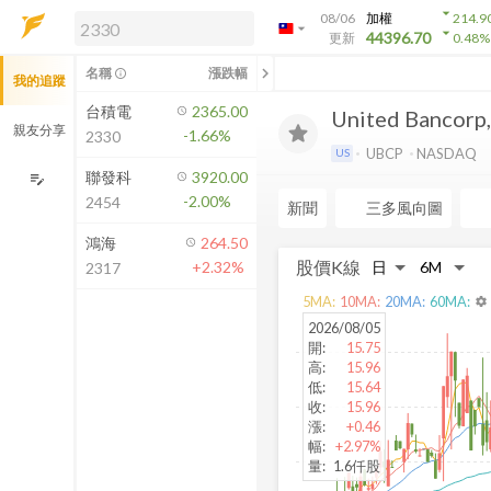
arrow_drop_down
08/06
加權
214.9
arrow_drop_down
arrow_drop_down
解鎖即時行情及進階功能
44396.70
更新
0.48
%
「綁定合作券商帳戶」或「訂閱任一
chevron_left
名稱
漲跌幅
info_outline
我的追蹤
方案」，即可解鎖以下功能：
即時行情
台積電
2365.00
United Bancorp, 
即時市況與排行
親友分享
-1.66%
2330
到價通知
UBCP
NASDAQ
US
成交金額熱力圖
聯發科
3920.00
edit_note
-2.00%
2454
前往方案訂閱
新聞
三多風向圖
如何綁定合作券商
鴻海
264.50
股價K線
+2.32%
2317
5
MA:
10
MA:
20
MA:
60
MA:
settings
2026/08/05
開
:
15.75
高
:
15.96
低
:
15.64
收
:
15.96
漲
:
+0.46
幅
:
+2.97%
量
:
1.6仟股