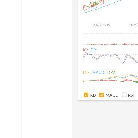
2026/02/19
2026/
K9:
D9:
DIF:
MACD:
D-M:
KD
MACD
RSI