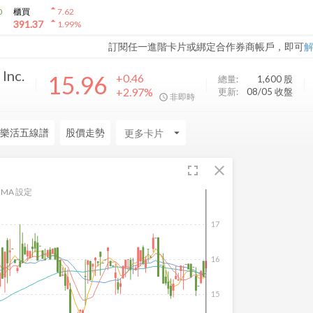
arrow_drop_up
0
櫃買
7.62
arrow_drop_up
391.37
1.99
%
訂閱任一進階卡片或綁定合作券商帳戶，即可
Inc.
15.96
+0.46
總量:
1,600
股
+2.97%
更新:
08/05 收盤
非即時
樂活五線譜
股價走勢
arrow_drop_down
fullscreen
close
MA 設定
17
16
15