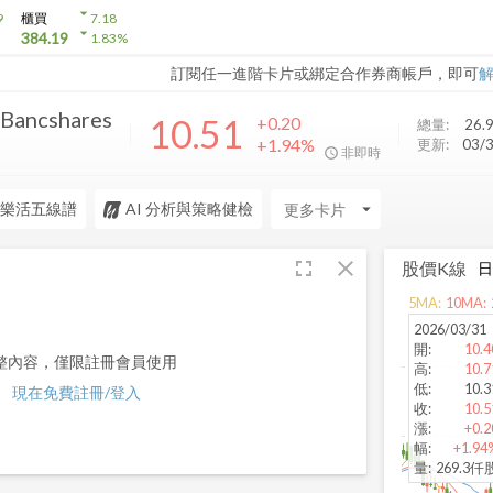
arrow_drop_down
9
櫃買
7.18
arrow_drop_down
384.19
1.83
%
訂閱任一進階卡片或綁定合作券商帳戶，即可
 Bancshares
10.51
+0.20
總量:
26.
+1.94%
更新:
03/
非即時
樂活五線譜
AI 分析與策略健檢
arrow_drop_down
fullscreen
close
股價K線
5
MA:
10
MA:
2026/03/31
開
:
10.4
整內容，僅限註冊會員使用
高
:
10.7
低
:
10.3
現在免費註冊/登入
收
:
10.5
漲
:
+0.2
幅
:
+1.94
量
:
269.3仟