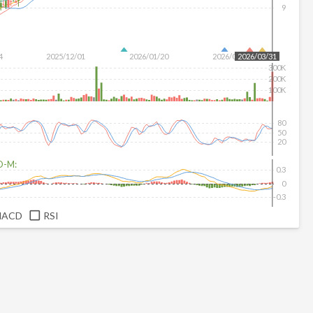
9
4
2025/12/01
2026/01/20
2026/03/09
2026/03/31
300K
200K
100K
80
50
20
D-M:
0.3
0
-0.3
MACD
RSI