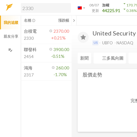
arrow_drop_down
08/07
加權
170.7
arrow_drop_down
arrow_drop_down
解鎖即時行情及進階功能
44225.91
更新
0.38
%
「綁定合作券商帳戶」或「訂閱任一
chevron_left
名稱
漲跌幅
info_outline
我的追蹤
方案」，即可解鎖以下功能：
即時行情
台積電
2370.00
United Security
即時市況與排行
親友分享
+0.21%
2330
到價通知
UBFO
NASDAQ
US
成交金額熱力圖
聯發科
3900.00
edit_note
-0.51%
2454
前往方案訂閱
新聞
三多風向圖
如何綁定合作券商
鴻海
260.00
股價走勢
-1.70%
2317
完