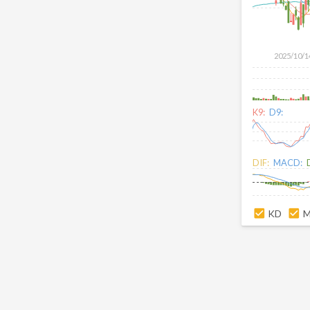
2025/10/1
K9:
D9:
DIF:
MACD:
KD