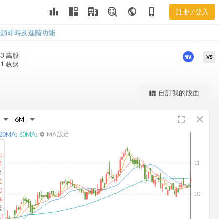
UBFO 股價走
leaderboard
public
phone_iphone
註冊 / 登入
勢
UBFO 股價走勢
解鎖即時及進階功能
93 萬
股
VS
31 收盤
更強大的進階價量圖表
自訂我的版面
view_quilt
完整內容，僅限註冊會員使用
fullscreen
close
註冊/登入解鎖
20
MA:
60
MA:
MA 設定
settings
0
11
1
1
1
0
10
%
股