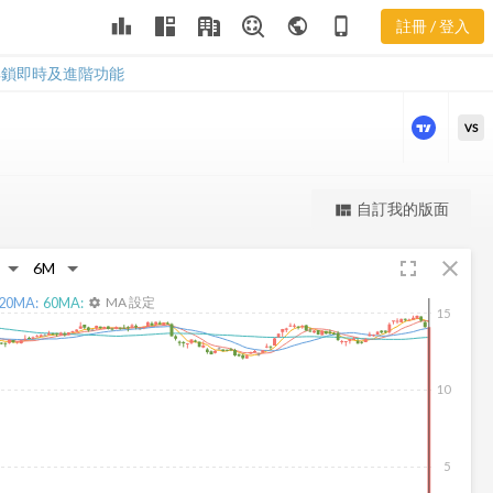
UBNK 樂活五
leaderboard
public
phone_iphone
註冊 / 登入
線譜
UBNK 樂活五線譜
解鎖即時及進階功能
VS
更強大的進階價量圖表
自訂我的版面
view_quilt
完整內容，僅限註冊會員使用
fullscreen
close
註冊/登入解鎖
20
MA:
60
MA:
MA 設定
settings
15
10
5