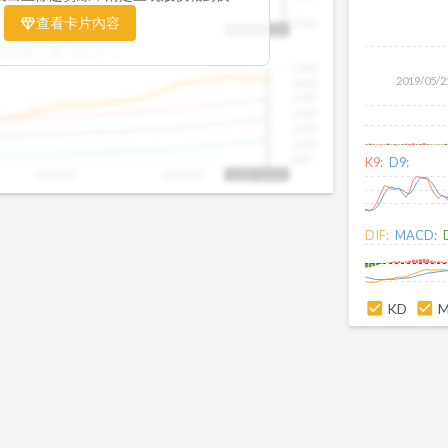
置。當股價落在上方紅色區間，代表股價
查看卡片內容
1000
25/09
2025/09
2025/10
2025/10/14
、短線可能過熱；反之，若接近下方綠色
盤距離下限:
38.09
%
現被低估的買進機會。五線譜不只是技術
1500
你掌握「合理價帶」與「長期趨勢」的工
2019/05/2
1400
更有依據、更有信心。
1300
1200
1100
1000
900
K9:
D9:
2025/09
2025/10
2025/10/14
DIF:
MACD:
KD