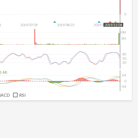
0
1
2019/07/09
2019/08/23
2019/10/10
2019/11/04
10M
5M
80
50
20
D-M:
0.4
0
-0.4
MACD
RSI