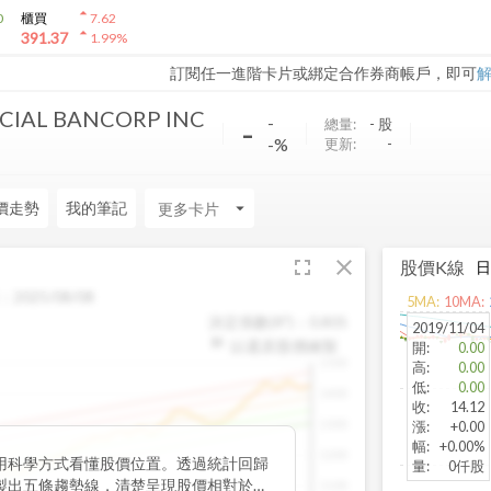
arrow_drop_up
0
櫃買
7.62
arrow_drop_up
391.37
1.99
%
訂閱任一進階卡片或綁定合作券商帳戶，即可
CIAL BANCORP INC
-
-
總量:
-
股
-%
更新:
-
價走勢
我的筆記
arrow_drop_down
fullscreen
close
股價K線
：
2025/08/08
5
MA:
10
MA:
決定係數(R²)：
0.805
2019/11/04
以還原股價繪製
開
:
0.00
1500
高
:
0.00
低
:
0.00
1400
收
:
14.12
1300
漲
:
+0.00
幅
:
+0.00%
1200
用科學方式看懂股價位置。透過統計回歸
量
:
0仟股
製出五條趨勢線，清楚呈現股價相對於長
1100