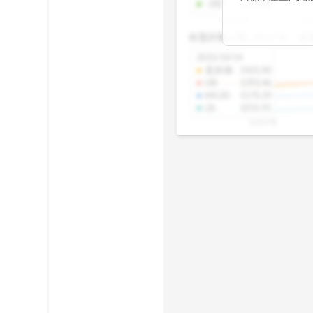
-2SD
:
1303.48
期均衡區間的位
2025/08
20
已偏離長期平均
收盤距離上限:
10.17
%
收
區間，則可能出
分析，更是幫助
2025/10/14
具，讓投資判斷
還原價
:
1425.00
UB
:
1293.46
MA20
:
1170.19
LB
:
1031.91
2025/08