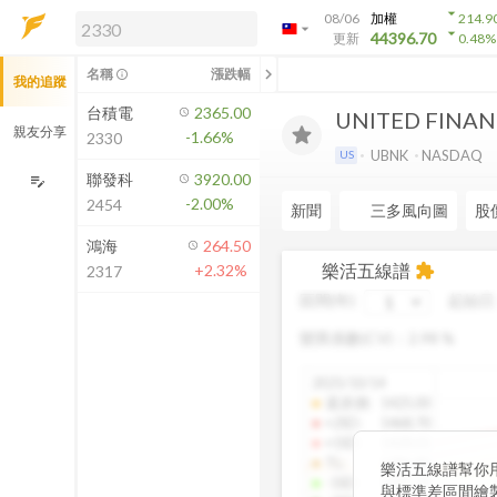
arrow_drop_down
08/06
加權
214.9
arrow_drop_down
arrow_drop_down
解鎖即時行情及進階功能
44396.70
更新
0.48
%
「綁定合作券商帳戶」或「訂閱任一
chevron_left
名稱
漲跌幅
info_outline
我的追蹤
方案」，即可解鎖以下功能：
即時行情
台積電
2365.00
UNITED FINAN
即時市況與排行
親友分享
-1.66%
2330
到價通知
UBNK
NASDAQ
US
成交金額熱力圖
聯發科
3920.00
edit_note
-2.00%
2454
前往方案訂閱
新聞
三多風向圖
股
如何綁定合作券商
鴻海
264.50
樂活五線譜
+2.32%
extension
2317
區間(年)
起始日
變異係數(CV)：
2.98
%
2025/10/14
還原價
:
1425.00
+2SD
:
1468.70
+1SD
:
1428.01
TL
:
1386.85
樂活五線譜幫你
-1SD
:
1345.34
與標準差區間繪