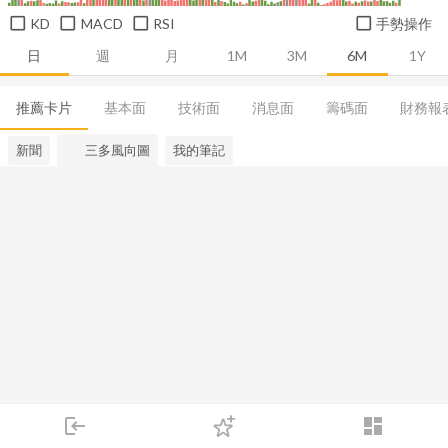
KD
MACD
RSI
手勢操作
日
週
月
1M
3M
6M
1Y
推薦卡片
基本面
技術面
消息面
籌碼面
財務報
新聞
三多風向圖
我的筆記
login
dashboard
市場
追蹤
下單
交易
登入