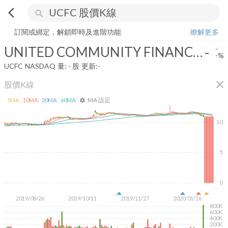
arrow_back_ios
search
UNITED COMMUNITY FINANCIAL CORP
-
-%
量:
-
股
訂閱或綁定，解鎖即時及進階功能
瞭解更多
UNITED COMMUNITY FINANCIAL CORP
-
-
-%
UCFC
NASDAQ
量:
-
股
更新:
-
close
股價K線
MA 設定
5
MA:
10
MA:
20
MA:
60
MA:
settings
10
5
0
2019/08/26
2019/10/11
2019/11/27
2020/01/16
800K
600K
400K
200K