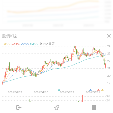
1400
具，讓投資判斷更有依據、更有信心。
1300
1200
1100
1000
900
2025/08
2025/09
2025/10
close
股價K線
MA 設定
5
MA:
10
MA:
20
MA:
60
MA:
settings
24
23
22
21
20
19
2026/02/23
2026/04/10
2026/05/28
2026/07/16
3M
2M
1M
login
dashboard
市場
追蹤
下單
交易
登入
KD
MACD
RSI
手勢操作