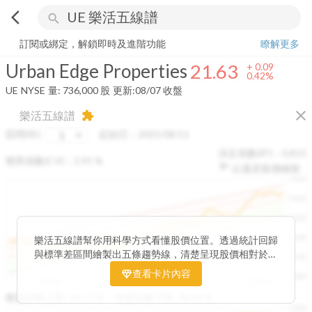
arrow_back_ios
search
Urban Edge Properties
21.63
+
0.42%
量:
736,000
股
訂閱或綁定，解鎖即時及進階功能
瞭解更多
Urban Edge Properties
21.63
+
0.09
0.42%
UE
NYSE
量:
736,000
股
更新:
08/07 收盤
close
樂活五線譜
extension
區間(年)
起始日：
2025/08/11
決定係數(R²)：
0.815
變異係數(CV)：
2.91
%
以還原股價繪製
1500
1400
1300
1200
樂活五線譜幫你用科學方式看懂股價位置。透過統計回歸
與標準差區間繪製出五條趨勢線，清楚呈現股價相對於長
1100
期均衡區間的位置。當股價落在上方紅色區間，代表股價
查看卡片內容
1000
已偏離長期平均、短線可能過熱；反之，若接近下方綠色
2025/08
2025/09
2025/09
2025/10
區間，則可能出現被低估的買進機會。五線譜不只是技術
收盤距離上限:
10.17
%
收盤距離下限:
38.09
%
1500
分析，更是幫助你掌握「合理價帶」與「長期趨勢」的工