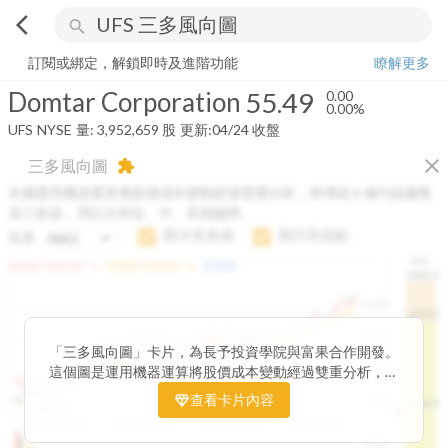
arrow_back_ios
search
Domtar Corporation
55.49
0.00%
量:
3,952,659
股
訂閱或綁定，解鎖即時及進階功能
瞭解更多
Domtar Corporation
55.49
0.00
0.00%
UFS
NYSE
量:
3,952,659
股
更新:
04/24 收盤
close
三多風向圖
extension
本圖運用機器運算將股價成本變動經過雙重分析，將傳統 6 條均線彙整
為三多線，用以分析短、中、長期趨勢。
顯示長多線
顯示高低點
短多
H.C.
arrow_drop_up
arrow_drop_up
短多線:
1426.00
中多線:
1366.85
長多線:
-
1496.0
1,400
1474.0
1195.22
1185.26
1,200
1155.38
1100.60
「三多風向圖」卡片，為長予投資學院與富果合作開發。
1140.44
1130.48
1120.52
1060.76
1,000
這個圖是運用機器運算將股價成本變動經過雙重分析，把
899.40
傳統 6 條均線彙整為三多線，用以分析短、中、長期股價
查看卡片內容
800
1426.0
812.75
趨勢。
2025/04/23
2025/07/16
2025/08/20
2025/09/24
100K