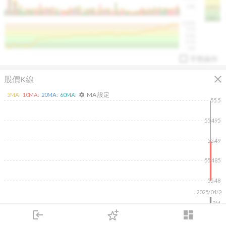
50K
1393.1
1381.1
%
100%
%
75%
%
50%
%
25%
%
0%
手勢操作
close
股價K線
MA 設定
5
MA:
10
MA:
20
MA:
60
MA:
settings
55.5
55.495
55.49
arrow_drop_up
PL 指標:
94.88
%
55.485
55.48
2025/04/24
3M
2M
login
dashboard
1M
市場
追蹤
下單
交易
登入