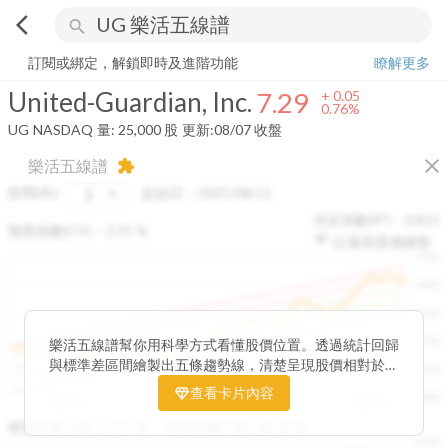
arrow_back_ios
search
United-Guardian, Inc.
7.29
+
0.76%
量:
25,000
股
訂閱或綁定，解鎖即時及進階功能
瞭解更多
United-Guardian, Inc.
7.29
+
0.05
0.76%
UG
NASDAQ
量:
25,000
股
更新:
08/07 收盤
close
樂活五線譜
extension
區間(年)
起始日：
2025/08/11
決定係數(R²)：
0.815
變異係數(CV)：
2.91
%
以還原股價繪製
1500
1400
1300
1200
樂活五線譜幫你用科學方式看懂股價位置。透過統計回歸
與標準差區間繪製出五條趨勢線，清楚呈現股價相對於長
1100
期均衡區間的位置。當股價落在上方紅色區間，代表股價
查看卡片內容
1000
已偏離長期平均、短線可能過熱；反之，若接近下方綠色
2025/08
2025/09
2025/09
2025/10
區間，則可能出現被低估的買進機會。五線譜不只是技術
收盤距離上限:
10.17
%
收盤距離下限:
38.09
%
1500
分析，更是幫助你掌握「合理價帶」與「長期趨勢」的工