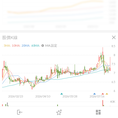
1400
具，讓投資判斷更有依據、更有信心。
1300
1200
1100
1000
900
2025/08
2025/09
2025/10
close
股價K線
MA 設定
5
MA:
10
MA:
20
MA:
60
MA:
settings
8.5
8
7.5
7
6.5
6
2026/02/23
2026/04/10
2026/05/28
2026/07/16
40K
20K
login
dashboard
市場
追蹤
下單
交易
登入
KD
MACD
RSI
手勢操作