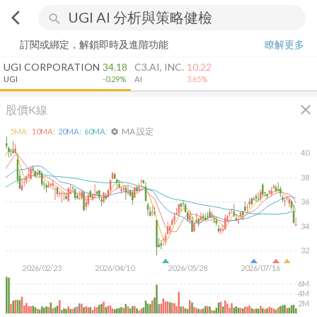
arrow_back_ios
search
訂閱或綁定，解鎖即時及進階功能
瞭解更多
UGI CORPORATION
34.18
C3.AI, INC.
10.22
UGI
-0.29%
AI
3.65%
close
股價K線
MA 設定
5
MA:
10
MA:
20
MA:
60
MA:
settings
40
38
36
34
32
2026/02/23
2026/04/10
2026/05/28
2026/07/16
6M
4M
2M