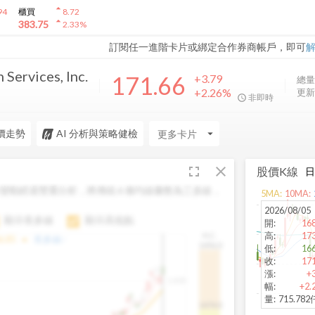
arrow_drop_up
94
櫃買
8.72
arrow_drop_up
383.75
2.33
%
訂閱任一進階卡片或綁定合作券商帳戶，即可
 Services, Inc.
171.66
+3.79
總量
+2.26%
更新
非即時
價走勢
AI 分析與策略健檢
arrow_drop_down
fullscreen
close
股價K線
變動經過雙重分析，將傳統 6 條均線彙整為三多線，
5
MA:
10
MA:
。
2026/08/05
顯示長多線
顯示高低點
開
:
168
高
:
173
H.C.
arrow_drop_up
6.85
長多線:
-
1496.0
低
:
166
收
:
171
漲
:
+
1,400
幅
:
+2.
量
:
715.78
1474.0