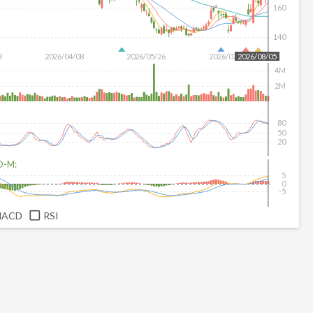
160
140
9
2026/04/08
2026/05/26
2026/07/14
2026/08/05
4M
2M
80
50
20
D-M:
5
0
-5
MACD
RSI