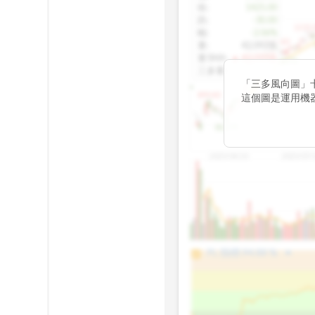
收
:
1425.00
跌
:
-30.00
1155.
幅
:
-2.06%
1100.60
量
:
42,092張
量5MA
:
▲ 43,010張
1060.76
三多量
:
-
「三多風向圖」
899.40
這個圖是運用機
傳統 6 條均線
趨勢。
812.75
2025/04/23
2025/07/
arrow_drop_up
100%
PL 指標:
94.88
%
75%
50%
25%