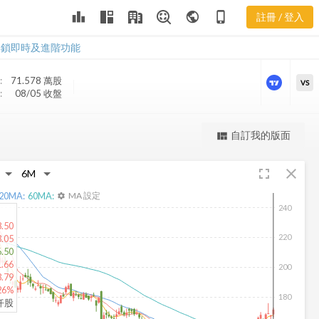
UHS 三多風向
leaderboard
public
phone_iphone
註冊 / 登入
圖
UHS 三多風向圖
解鎖即時及進階功能
:
71.578 萬
股
VS
:
08/05 收盤
更強大的進階價量圖表
自訂我的版面
view_quilt
完整內容，僅限註冊會員使用
fullscreen
close
註冊/登入解鎖
20
MA:
60
MA:
MA 設定
settings
240
.50
220
.05
.50
.66
200
3.79
26%
180
2仟股