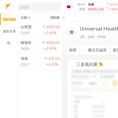
arrow_drop_up
08/05
加權
1250.
arrow_drop_down
arrow_drop_up
解鎖即時行情及進階功能
44611.60
更新
2.88
%
「綁定合作券商帳戶」或「訂閱任一
chevron_left
名稱
漲跌幅
info_outline
我的追蹤
方案」，即可解鎖以下功能：
即時行情
台積電
2405.00
Universal Health
即時市況與排行
親友分享
+3.66%
2330
到價通知
UHS
NYSE
US
成交金額熱力圖
聯發科
4000.00
edit_note
+3.49%
2454
前往方案訂閱
新聞
樂活五線譜
股
如何綁定合作券商
鴻海
258.50
三多風向圖
+3.40%
extension
2317
本圖運用機器運算將股價成本
用以分析短、中、長期趨勢
短多線：
arrow_drop_up
短多線:
1426.00
中多線:
136
2025/10/14
K數
:
1
開
:
1455.00
高
:
1460.00
低
:
1420.00