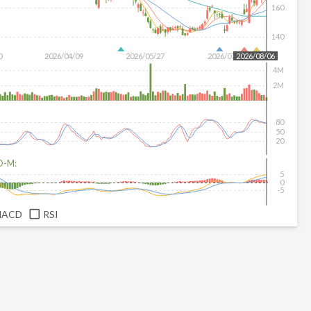
160
140
0
2026/04/09
2026/05/27
2026/07/15
2026/08/06
4M
2M
80
50
20
D-M:
5
0
-5
MACD
RSI