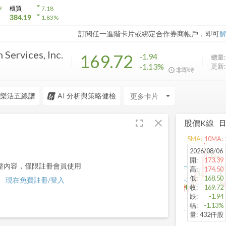
arrow_drop_down
9
櫃買
7.18
arrow_drop_down
384.19
1.83
%
訂閱任一進階卡片或綁定合作券商帳戶，即可
 Services, Inc.
169.72
-1.94
總量:
-1.13%
更新:
非即時
樂活五線譜
AI 分析與策略健檢
arrow_drop_down
fullscreen
close
股價K線
5
MA:
10
MA:
2026/08/06
開
:
173.39
整內容，僅限註冊會員使用
高
:
174.50
低
:
168.50
現在免費註冊/登入
收
:
169.72
跌
:
-1.94
幅
:
-1.13%
量
:
432仟股