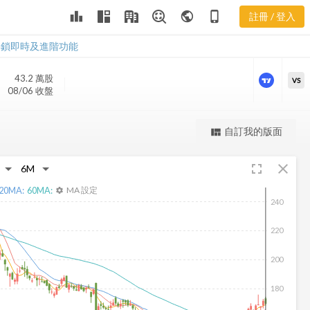
leaderboard
public
phone_iphone
註冊 / 登入
UHS 股價走勢
UHS 股價走勢
解鎖即時及進階功能
43.2 萬
股
VS
08/06 收盤
更強大的進階價量圖表
自訂我的版面
view_quilt
完整內容，僅限註冊會員使用
fullscreen
close
註冊/登入解鎖
20
MA:
60
MA:
MA 設定
settings
240
220
200
180