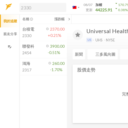
arrow_drop_down
08/07
加權
170.7
arrow_drop_down
arrow_drop_down
解鎖即時行情及進階功能
44225.91
更新
0.38
%
「綁定合作券商帳戶」或「訂閱任一
chevron_left
名稱
漲跌幅
info_outline
我的追蹤
方案」，即可解鎖以下功能：
即時行情
台積電
2370.00
Universal Health
即時市況與排行
親友分享
+0.21%
2330
到價通知
UHS
NYSE
US
成交金額熱力圖
聯發科
3900.00
edit_note
-0.51%
2454
前往方案訂閱
新聞
三多風向圖
如何綁定合作券商
鴻海
260.00
股價走勢
-1.70%
2317
完