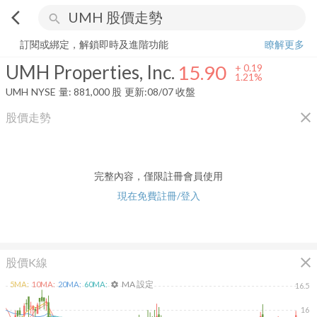
arrow_back_ios
search
UMH Properties, Inc.
15.90
+
1.21%
量:
881,000
股
訂閱或綁定，解鎖即時及進階功能
瞭解更多
UMH Properties, Inc.
15.90
+
0.19
1.21%
UMH
NYSE
量:
881,000
股
更新:
08/07 收盤
close
股價走勢
完整內容，僅限註冊會員使用
現在免費註冊/登入
close
股價K線
MA 設定
5
MA:
10
MA:
20
MA:
60
MA:
settings
16.5
16