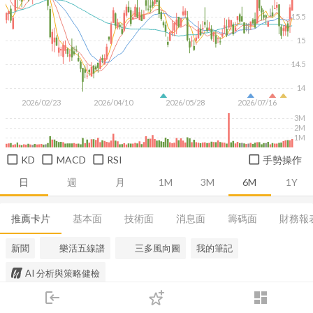
15.5
15
14.5
14
2026/02/23
2026/04/10
2026/05/28
2026/07/16
3M
2M
1M
KD
MACD
RSI
手勢操作
日
週
月
1M
3M
6M
1Y
推薦卡片
基本面
技術面
消息面
籌碼面
財務報
新聞
樂活五線譜
三多風向圖
我的筆記
AI 分析與策略健檢
login
dashboard
市場
追蹤
下單
交易
登入