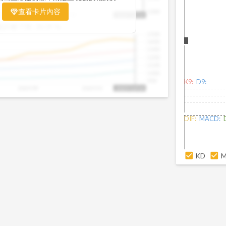
置。當股價落在上方紅色區間，代表股價
查看卡片內容
1000
025/09
2025/09
2025/10
2025/10/14
、短線可能過熱；反之，若接近下方綠色
盤距離下限:
38.09
%
現被低估的買進機會。五線譜不只是技術
1500
你掌握「合理價帶」與「長期趨勢」的工
1400
更有依據、更有信心。
1300
1200
1100
1000
900
K9:
D9:
2025/09
2025/10
2025/10/14
DIF:
MACD:
KD