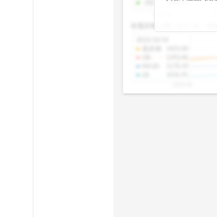
-2SD
:
1298.10
期均衡區間的位
2025/08
2
已偏離長期平均
收盤距離上限:
10.17
%
收
區間，則可能出
分析，更是幫助
2025/10/14
具，讓投資判斷
還原價
:
1425.00
UB
:
1293.46
MA20
:
1170.19
LB
:
1031.91
2025/08