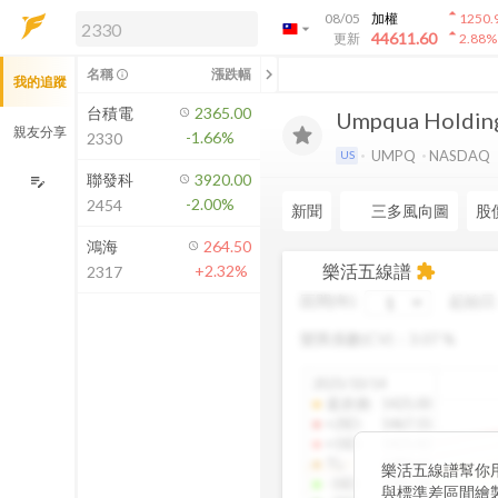
arrow_drop_up
08/05
加權
1250.
arrow_drop_down
arrow_drop_up
解鎖即時行情及進階功能
44611.60
更新
2.88
%
「綁定合作券商帳戶」或「訂閱任一
chevron_left
名稱
漲跌幅
info_outline
我的追蹤
方案」，即可解鎖以下功能：
即時行情
台積電
2365.00
Umpqua Holding
即時市況與排行
親友分享
-1.66%
2330
到價通知
UMPQ
NASDAQ
US
成交金額熱力圖
聯發科
3920.00
edit_note
-2.00%
2454
前往方案訂閱
新聞
三多風向圖
股
如何綁定合作券商
鴻海
264.50
樂活五線譜
+2.32%
extension
2317
區間(年)
起始日
變異係數(CV)：
3.07
%
2025/10/14
還原價
:
1425.00
+2SD
:
1467.55
+1SD
:
1425.82
TL
:
1383.61
樂活五線譜幫你
-1SD
:
1341.04
與標準差區間繪