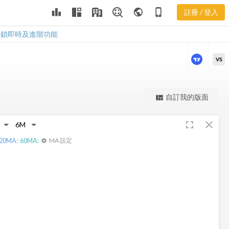
UMPQ 樂活五
leaderboard
public
phone_iphone
註冊 / 登入
線譜
UMPQ 樂活五線譜
解鎖即時及進階功能
VS
更強大的進階價量圖表
自訂我的版面
view_quilt
完整內容，僅限註冊會員使用
fullscreen
close
註冊/登入解鎖
20
MA:
60
MA:
MA 設定
settings