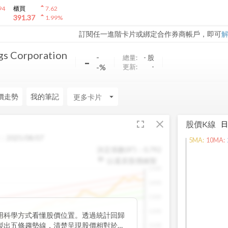
arrow_drop_up
94
櫃買
7.62
arrow_drop_up
391.37
1.99
%
訂閱任一進階卡片或綁定合作券商帳戶，即可
s Corporation
-
-
總量:
-
股
-%
更新:
-
價走勢
我的筆記
arrow_drop_down
fullscreen
close
股價K線
：
2025/08/07
5
MA:
10
MA:
決定係數(R²)：
0.792
以還原股價繪製
1500
1400
1300
1200
用科學方式看懂股價位置。透過統計回歸
製出五條趨勢線，清楚呈現股價相對於長
1100