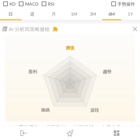
KD
MACD
RSI
手勢操作
日
週
月
1M
3M
6M
1Y
close
AI 分析與策略健檢
extension
價值
股利
趨勢
籌碼
波段
長線價值
趨勢動能
波段訊號
存股收息
login
dashboard
市場
追蹤
下單
交易
登入