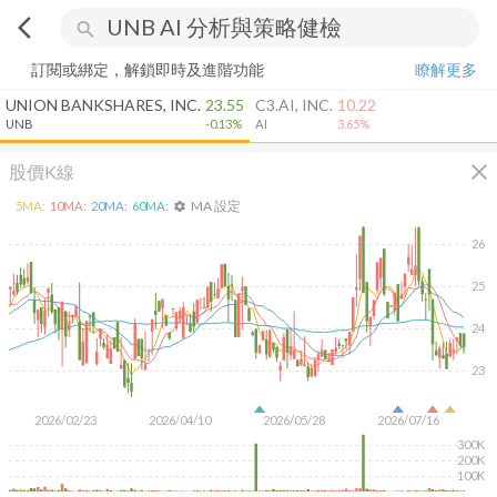
arrow_back_ios
search
訂閱或綁定，解鎖即時及進階功能
瞭解更多
UNION BANKSHARES, INC.
23.55
C3.AI, INC.
10.22
UNB
-0.13%
AI
3.65%
close
股價K線
MA 設定
5
MA:
10
MA:
20
MA:
60
MA:
settings
26
25
24
23
2026/02/23
2026/04/10
2026/05/28
2026/07/16
300K
200K
100K