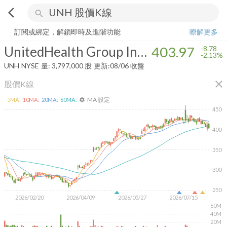
arrow_back_ios
search
UnitedHealth Group Incorporated
403.97
-2.13%
量:
3,797,000
股
訂閱或綁定，解鎖即時及進階功能
瞭解更多
UnitedHealth Group Incorporated
403.97
-8.78
-2.13%
UNH
NYSE
量:
3,797,000
股
更新:
08/06 收盤
close
股價K線
MA 設定
5
MA:
10
MA:
20
MA:
60
MA:
settings
450
400
350
300
250
2026/02/20
2026/04/09
2026/05/27
2026/07/15
60M
40M
20M