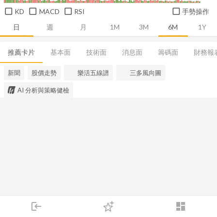
KD
MACD
RSI
手勢操作
日
週
月
1M
3M
6M
1Y
推薦卡片
基本面
技術面
消息面
籌碼面
財務報
新聞
股價走勢
樂活五線譜
三多風向圖
AI 分析與策略健檢
login
dashboard
市場
追蹤
下單
交易
登入