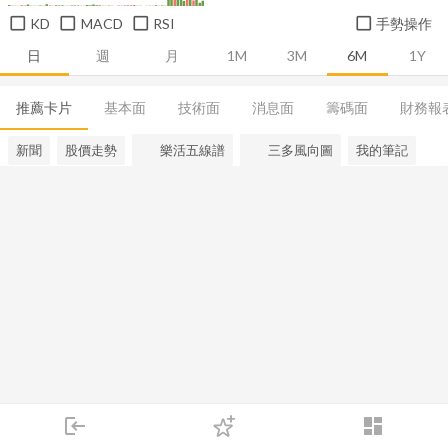
KD
MACD
RSI
手勢操作
日
週
月
1M
3M
6M
1Y
推薦卡片
基本面
技術面
消息面
籌碼面
財務報
新聞
股價走勢
樂活五線譜
三多風向圖
我的筆記
login
dashboard
市場
追蹤
下單
交易
登入