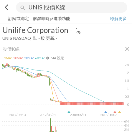
arrow_back_ios
search
Unilife Corporation
-
-%
量:
-
股
訂閱或綁定，解鎖即時及進階功能
瞭解更多
Unilife Corporation
-
-
-%
UNIS
NASDAQ
量:
-
股
更新:
-
close
股價K線
MA 設定
5
MA:
10
MA:
20
MA:
60
MA:
settings
2.5
2
1.5
1
0.5
0
2017/02/13
2017/03/31
2018/06/11
2018/08/07
6M
4M
2M