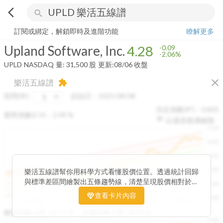
arrow_back_ios
search
Upland Software, Inc.
4.28
-2.06%
量:
31,500
股
訂閱或綁定，解鎖即時及進階功能
瞭解更多
Upland Software, Inc.
4.28
-0.09
-2.06%
UPLD
NASDAQ
量:
31,500
股
更新:
08/06 收盤
close
樂活五線譜
extension
區間(年)
起始日：
2025/08/08
決定係數(R²)：
0.805
變異係數(CV)：
2.98
%
以還原股價繪製
1500
1400
1300
1200
樂活五線譜幫你用科學方式看懂股價位置。透過統計回歸
與標準差區間繪製出五條趨勢線，清楚呈現股價相對於長
1100
期均衡區間的位置。當股價落在上方紅色區間，代表股價
查看卡片內容
1000
已偏離長期平均、短線可能過熱；反之，若接近下方綠色
2025/08
2025/09
2025/09
2025/10
區間，則可能出現被低估的買進機會。五線譜不只是技術
收盤距離上限:
10.17
%
收盤距離下限:
38.09
%
1500
分析，更是幫助你掌握「合理價帶」與「長期趨勢」的工