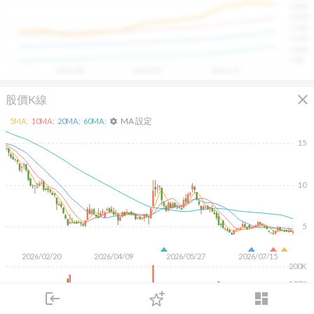
1400
具，讓投資判斷更有依據、更有信心。
1300
1200
1100
1000
900
2025/08
2025/09
2025/10
close
股價K線
MA 設定
5
MA:
10
MA:
20
MA:
60
MA:
settings
15
10
5
2026/02/20
2026/04/09
2026/05/27
2026/07/15
200K
100K
login
dashboard
市場
追蹤
下單
交易
登入
KD
MACD
RSI
手勢操作